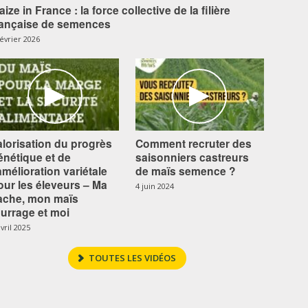
aize in France : la force collective de la filière
rançaise de semences
février 2026
alorisation du progrès
Comment recruter des
énétique et de
saisonniers castreurs
’amélioration variétale
de maïs semence ?
our les éleveurs – Ma
4 juin 2024
ache, mon maïs
ourrage et moi
avril 2025
TOUTES LES VIDÉOS