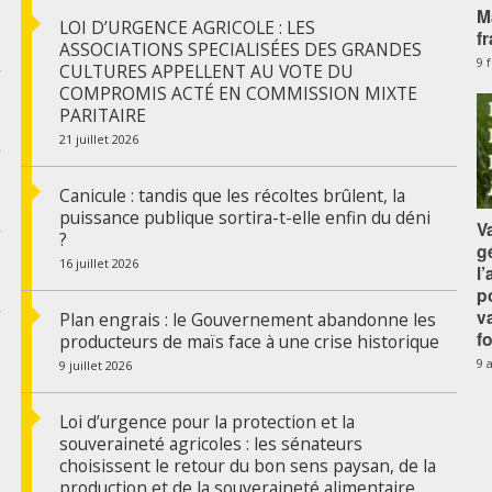
M
LOI D’URGENCE AGRICOLE : LES
f
ASSOCIATIONS SPECIALISÉES DES GRANDES
9 
CULTURES APPELLENT AU VOTE DU
COMPROMIS ACTÉ EN COMMISSION MIXTE
PARITAIRE
21 juillet 2026
Canicule : tandis que les récoltes brûlent, la
puissance publique sortira-t-elle enfin du déni
V
?
g
16 juillet 2026
l
p
v
Plan engrais : le Gouvernement abandonne les
f
producteurs de maïs face à une crise historique
9 
9 juillet 2026
Loi d’urgence pour la protection et la
souveraineté agricoles : les sénateurs
choisissent le retour du bon sens paysan, de la
production et de la souveraineté alimentaire