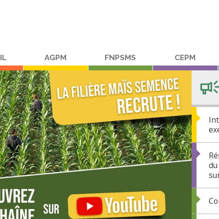
IL
AGPM
FNPSMS
CEPM
Int
ex
Ré
du
su
Co