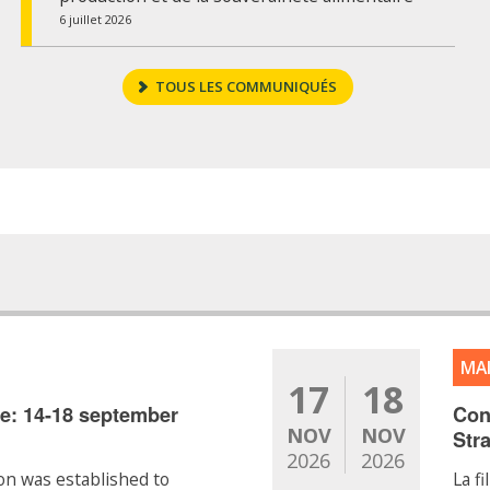
6 juillet 2026
TOUS LES COMMUNIQUÉS
MA
17
18
e: 14-18 september
Con
NOV
NOV
Str
2026
2026
n was established to
La f