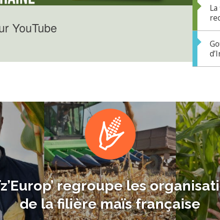
La
re
sur YouTube
Go
d’
z’Europ’ regroupe les organisat
de la filière maïs française