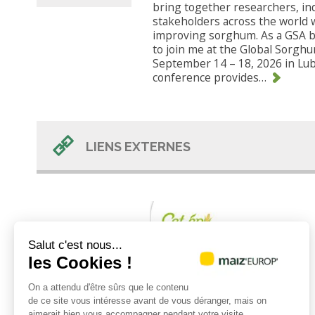
bring together researchers, in
stakeholders across the world 
improving sorghum. As a GSA b
to join me at the Global Sorgh
September 14 – 18, 2026 in Lu
conference provides…
LIENS EXTERNES
Salut c'est nous...
les Cookies !
Cet épi m'épate
On a attendu d'être sûrs que le contenu
Le maïs, cette céréale jaune qui impulse le
de ce site vous intéresse avant de vous déranger, mais on
changement et nourrit les français au
aimerait bien vous accompagner pendant votre visite...