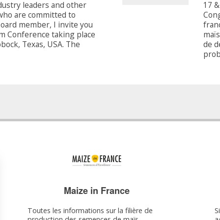
dustry leaders and other
17 &
who are committed to
Cong
oard member, I invite you
fran
um Conference taking place
maïs
bbock, Texas, USA. The
de d
prob
Maize in France
Toutes les informations sur la filière de
S
production des semences de maïs
a