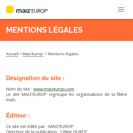
MENTIONS LÉGALES
Rechercher
:
Accueil
>
Maiz'Europ'
>
Mentions légales
MAIZ’EUROP’
AGPM
Désignation du site :
CERTIFICATION CE2+
Nom du site :
www.maizeurop.com
Le site MAIZ’EUROP’ regroupe les organisations de la filière
maïs.
AGPM MAÏS DOUX
Éditeur :
AGPM MAÏS SEMENCE
Ce site est édité par : MAIZ’EUROP’
Directeur de la publication : Céline DUROC