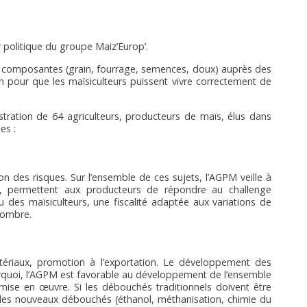
 politique du groupe Maiz’Europ’.
es composantes (grain, fourrage, semences, doux) auprès des
n pour que les maïsiculteurs puissent vivre correctement de
stration de 64 agriculteurs, producteurs de maïs, élus dans
es :
n des risques. Sur l’ensemble de ces sujets, l’AGPM veille à
al, permettent aux producteurs de répondre au challenge
es maïsiculteurs, une fiscalité adaptée aux variations de
nombre.
atériaux, promotion à l’exportation. Le développement des
urquoi, l’AGPM est favorable au développement de l’ensemble
mise en œuvre. Si les débouchés traditionnels doivent être
 des nouveaux débouchés (éthanol, méthanisation, chimie du