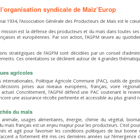
l’organisation syndicale de Maiz’Europ
mai 1934, l’Association Générale des Producteurs de Maïs est le cœur
e mission est la défense des producteurs et du maïs dans toutes s
ançaises et européennes. Par son action, l’AGPM œuvre au quotidie
ions stratégiques de l’AGPM sont décidées par un conseil d’admini
ements. Ces orientations se déclinent autour de 4 grandes thématiqu
ques agricoles
 internationales, Politique Agricole Commune (PAC), outils de gestio
décisions prises aux niveaux européens, français, voire région
actuel. Concrètement, l’AGPM défend une PAC soutenant le revenu d
ncore une assurance récolte pertinente et accessible au plus grand 
chés du maïs
n animale, usages alimentaires, énergie, chimie du végétal, biom
 maïs français est un enjeu majeur pour les producteurs. C’est po
s et agit pour favoriser les conditions politiques de leur bonne 
l’accent a fortement été mis ces dernières années sur l’émergence