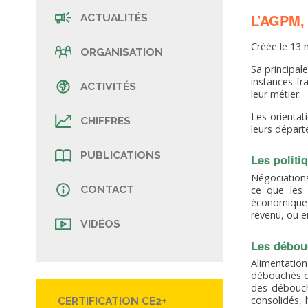
L’AGPM, 
ACTUALITÉS
Créée le 13 
ORGANISATION
Sa principal
instances fr
ACTIVITÉS
leur métier.
Les orientat
CHIFFRES
leurs départ
PUBLICATIONS
Les politi
Négociations
CONTACT
ce que les 
économique 
revenu, ou e
VIDÉOS
Les débou
Alimentatio
débouchés du
des débouché
consolidés, 
CERTIFICATION CE2+