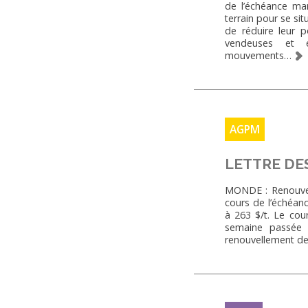
de l’échéance m
terrain pour se si
de réduire leur p
vendeuses et e
mouvements…
AGPM
LETTRE DE
MONDE : Renouvell
cours de l’échéan
à 263 $/t. Le cou
semaine passée 
renouvellement de 