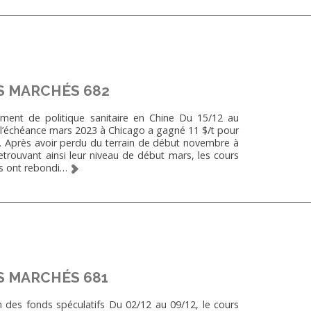
S MARCHÉS 682
nt de politique sanitaire en Chine Du 15/12 au
e l’échéance mars 2023 à Chicago a gagné 11 $/t pour
/t. Après avoir perdu du terrain de début novembre à
etrouvant ainsi leur niveau de début mars, les cours
ïs ont rebondi…
S MARCHÉS 681
des fonds spéculatifs Du 02/12 au 09/12, le cours