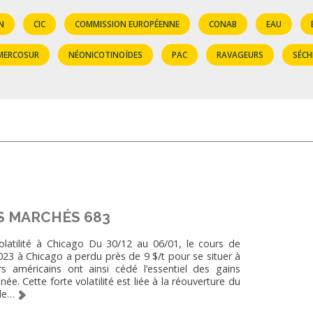
N
CIC
COMMISSION EUROPÉENNE
CONAB
EAU
MERCOSUR
NÉONICOTINOÏDES
PAC
RAVAGEURS
SÉCH
S MARCHÉS 683
latilité à Chicago Du 30/12 au 06/01, le cours de
023 à Chicago a perdu près de 9 $/t pour se situer à
s américains ont ainsi cédé l’essentiel des gains
nnée. Cette forte volatilité est liée à la réouverture du
 le…