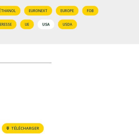
ÉTHANOL
EURONEXT
EUROPE
FOB
ERESSE
UE
USA
USDA
TÉLÉCHARGER