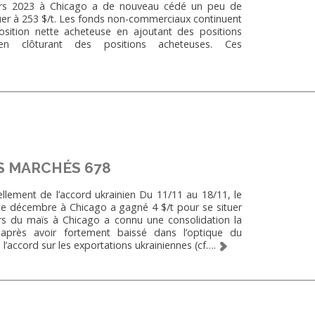
ars 2023 à Chicago a de nouveau cédé un peu de
tuer à 253 $/t. Les fonds non-commerciaux continuent
osition nette acheteuse en ajoutant des positions
n clôturant des positions acheteuses. Ces
S MARCHÉS 678
ement de l’accord ukrainien Du 11/11 au 18/11, le
ce décembre à Chicago a gagné 4 $/t pour se situer
rs du maïs à Chicago a connu une consolidation la
après avoir fortement baissé dans l’optique du
l’accord sur les exportations ukrainiennes (cf….