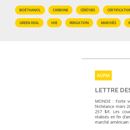
BIOÉTHANOL
CARBONE
CÉRÉ’OBS
CERTIFICATIO
GREEN DEAL
HVE
IRRIGATION
MARCHÉS
AGPM
LETTRE DE
MONDE : Forte vo
l’échéance mars 2
257 $/t. Les cour
réalisés en fin d’a
marché américain