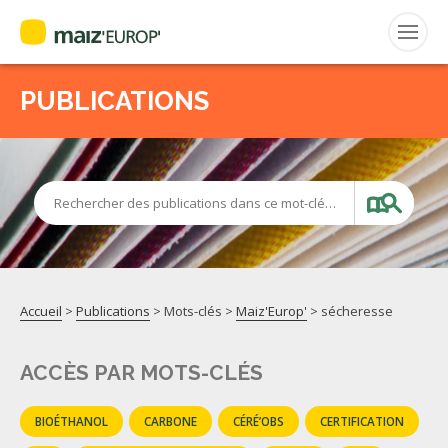
PUBLICATIONS
Rechercher
:
MAIZ’EUROP’
Rechercher des publications dans ce mot-clé…
AGPM
CERTIFICATION CE2+
Accueil
>
Publications
> Mots-clés >
Maiz'Europ'
>
sécheresse
AGPM MAÏS DOUX
ACCÈS PAR MOTS-CLÉS
AGPM MAÏS SEMENCE
BIOÉTHANOL
CARBONE
CÉRÉ’OBS
CERTIFICATION