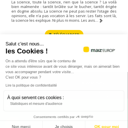
La science, toute la science, rien que la science ? La voilà
bien malmenée : tantôt brûlée sur le bucher, tantôt érigée
en dogme absolu. La science ne peut pas rester l’otage des
opinions, elle n’a pas vocation à les servir. Les faits sont là,
la science les explique. Ni plus ni moins. Les avis…
TÉLÉCHARGER
Salut c'est nous...
les Cookies !
On a attendu d'être sûrs que le contenu de
ce site vous intéresse avant de vous déranger, mais on aimerait bien
vous accompagner pendant votre visite...
C'est OK pour vous ?
Siège social
Bureau Paris
Lire la politique de confidentialité
21, chemin de Pau
23 - 25 avenue de Neuilly
64121 MONTARDON
75116 PARIS
Tél : +33 (0) 5 59 12 67 00
Tél : + 33 (0) 1 47 23 48 32
À quoi servent ces cookies :
@AGPM_mais
@cet_epi_mepate
Statistiques et mesure d'audience
Acceptez-vous nos cookies
Consentements certifiés par
Plan du site
Mentions légales
J'ai compris
Non merci
Je choisis
OK pour moi