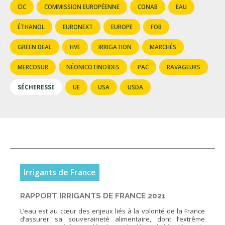
FNPSMS
CIC
COMMISSION EUROPÉENNE
CONAB
EAU
ÉTHANOL
EURONEXT
EUROPE
FOB
CEPM
GREEN DEAL
HVE
IRRIGATION
MARCHÉS
IRRIGANTS DE FRANCE
MERCOSUR
NÉONICOTINOÏDES
PAC
RAVAGEURS
SÉCHERESSE
UE
USA
USDA
GERM-SERVICES
EMPLOI
Irrigants de France
RAPPORT IRRIGANTS DE FRANCE 2021
L’eau est au cœur des enjeux liés à la volonté de la France
d’assurer sa souveraineté alimentaire, dont l’extrême