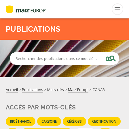
PUBLICATIONS
Rechercher
:
MAIZ’EUROP’
Rechercher des publications dans ce mot-clé…
AGPM
CERTIFICATION CE2+
Accueil
>
Publications
> Mots-clés >
Maiz'Europ'
>
CONAB
AGPM MAÏS DOUX
ACCÈS PAR MOTS-CLÉS
AGPM MAÏS SEMENCE
BIOÉTHANOL
CARBONE
CÉRÉ’OBS
CERTIFICATION