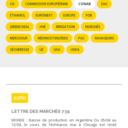
FNPSMS
CIC
COMMISSION EUROPÉENNE
CONAB
EAU
ÉTHANOL
EURONEXT
EUROPE
FOB
CEPM
GREEN DEAL
HVE
IRRIGATION
MARCHÉS
IRRIGANTS DE FRANCE
MERCOSUR
NÉONICOTINOÏDES
PAC
RAVAGEURS
SÉCHERESSE
UE
USA
USDA
GERM-SERVICES
EMPLOI
AGPM
LETTRE DES MARCHÉS 739
MONDE : Baisse de production en Argentine Du 05/04 au
12/04, le cours de l’échéance mai à Chicago est resté