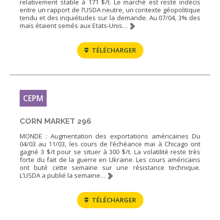
relativement stable à 171 $/t. Le marché est resté indécis
entre un rapport de l’USDA neutre, un contexte géopolitique
tendu et des inquiétudes sur la demande. Au 07/04, 3% des
maïs étaient semés aux Etats-Unis…
TÉLÉCHARGER
CEPM
CORN MARKET 296
MONDE : Augmentation des exportations américaines Du
04/03 au 11/03, les cours de l’échéance mai à Chicago ont
gagné 3 $/t pour se situer à 300 $/t. La volatilité reste très
forte du fait de la guerre en Ukraine. Les cours américains
ont buté cette semaine sur une résistance technique.
L’USDA a publié la semaine…
TÉLÉCHARGER