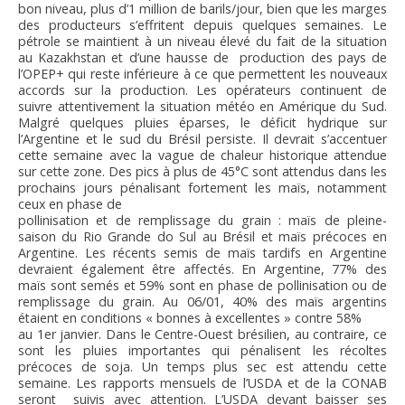
bon niveau, plus d’1 million de barils/jour, bien que les marges
des producteurs s’effritent depuis quelques semaines. Le
pétrole se maintient à un niveau élevé du fait de la situation
au Kazakhstan et d’une hausse de production des pays de
l’OPEP+ qui reste inférieure à ce que permettent les nouveaux
accords sur la production. Les opérateurs continuent de
suivre attentivement la situation météo en Amérique du Sud.
Malgré quelques pluies éparses, le déficit hydrique sur
l’Argentine et le sud du Brésil persiste. Il devrait s’accentuer
cette semaine avec la vague de chaleur historique attendue
sur cette zone. Des pics à plus de 45°C sont attendus dans les
prochains jours pénalisant fortement les maïs, notamment
ceux en phase de
pollinisation et de remplissage du grain : maïs de pleine-
saison du Rio Grande do Sul au Brésil et maïs précoces en
Argentine. Les récents semis de maïs tardifs en Argentine
devraient également être affectés. En Argentine, 77% des
maïs sont semés et 59% sont en phase de pollinisation ou de
remplissage du grain. Au 06/01, 40% des maïs argentins
étaient en conditions « bonnes à excellentes » contre 58%
au 1er janvier. Dans le Centre-Ouest brésilien, au contraire, ce
sont les pluies importantes qui pénalisent les récoltes
précoces de soja. Un temps plus sec est attendu cette
semaine. Les rapports mensuels de l’USDA et de la CONAB
seront suivis avec attention. L’USDA devant baisser ses