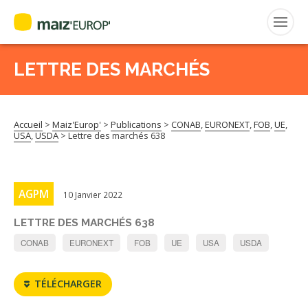
LETTRE DES MARCHÉS
Rechercher
:
Accueil
>
Maiz'Europ'
>
Publications
>
CONAB
,
EURONEXT
,
FOB
,
UE
,
MAIZ’EUROP’
USA
,
USDA
>
Lettre des marchés 638
AGPM
AGPM
10 Janvier 2022
CERTIFICATION CE2+
LETTRE DES MARCHÉS 638
AGPM MAÏS DOUX
CONAB
EURONEXT
FOB
UE
USA
USDA
AGPM MAÏS SEMENCE
TÉLÉCHARGER