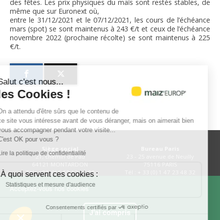
des fêtes. Les prix physiques du maïs sont restés stables, de
même que sur Euronext où,
entre le 31/12/2021 et le 07/12/2021, les cours de l’échéance
mars (spot) se sont maintenus à 243 €/t et ceux de l’échéance
novembre 2022 (prochaine récolte) se sont maintenus à 225
€/t.
Salut c'est nous...
les Cookies !
On a attendu d'être sûrs que le contenu de
ce site vous intéresse avant de vous déranger, mais on aimerait bien
vous accompagner pendant votre visite...
C'est OK pour vous ?
Siège social
Bureau Paris
Lire la politique de confidentialité
21, chemin de Pau
23 - 25 avenue de Neuilly
64121 MONTARDON
75116 PARIS
Tél : +33 (0) 5 59 12 67 00
Tél : + 33 (0) 1 47 23 48 32
À quoi servent ces cookies :
@AGPM_mais
@cet_epi_mepate
Statistiques et mesure d'audience
Acceptez-vous nos cookies
Consentements certifiés par
Plan du site
Mentions légales
J'ai compris