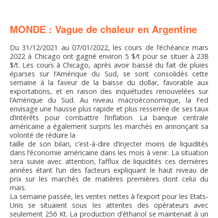
FNPSMS
MONDE : Vague de chaleur en Argentine
CEPM
Du 31/12/2021 au 07/01/2022, les cours de l’échéance mars
2022 à Chicago ont gagné environ 5 $/t pour se situer à 238
IRRIGANTS DE FRANCE
$/t. Les cours à Chicago, après avoir baissé du fait de pluies
éparses sur l’Amérique du Sud, se sont consolidés cette
semaine à la faveur de la baisse du dollar, favorable aux
GERM-SERVICES
exportations, et en raison des inquiétudes renouvelées sur
l’Amérique du Sud. Au niveau macroéconomique, la Fed
envisage une hausse plus rapide et plus resserrée de ses taux
EMPLOI
d’intérêts pour combattre l’inflation. La banque centrale
américaine a également surpris les marchés en annonçant sa
volonté de réduire la
taille de son bilan, c’est-à-dire d’injecter moins de liquidités
dans l’économie américaine dans les mois à venir. La situation
sera suivie avec attention, l’afflux de liquidités ces dernières
années étant l’un des facteurs expliquant le haut niveau de
prix sur les marchés de matières premières dont celui du
maïs.
La semaine passée, les ventes nettes à l’export pour les Etats-
Unis se situaient sous les attentes des opérateurs avec
seulement 256 Kt. La production d’éthanol se maintenait à un