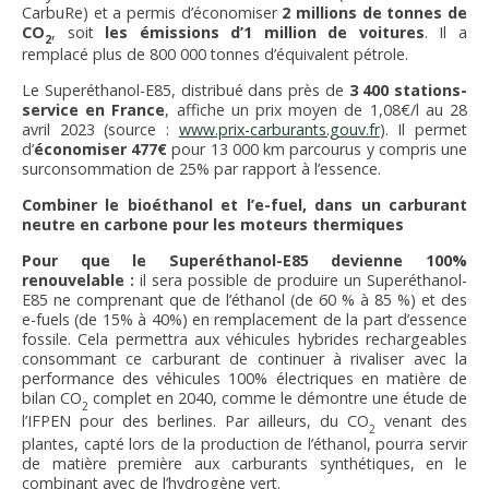
CarbuRe) et a permis d’économiser
2 millions de tonnes de
CO
, soit
les émissions d’1 million de voitures
. Il a
2
remplacé plus de 800 000 tonnes d’équivalent pétrole.
Le Superéthanol-E85, distribué dans près de
3 400 stations-
service en France
, affiche un prix moyen de 1,08€/l au 28
avril 2023 (source :
www.prix-carburants.gouv.fr
). Il permet
d’
économiser 477€
pour 13 000 km parcourus y compris une
surconsommation de 25% par rapport à l’essence.
Combiner le bioéthanol et l’e-fuel, dans un carburant
neutre en carbone pour les moteurs thermiques
Pour que le Superéthanol-E85 devienne 100%
renouvelable :
il sera possible de produire un Superéthanol-
E85 ne comprenant que de l’éthanol (de 60 % à 85 %) et des
e-fuels (de 15% à 40%) en remplacement de la part d’essence
fossile. Cela permettra aux véhicules hybrides rechargeables
consommant ce carburant de continuer à rivaliser avec la
performance des véhicules 100% électriques en matière de
bilan CO
complet en 2040, comme le démontre une étude de
2
l’IFPEN pour des berlines. Par ailleurs, du CO
venant des
2
plantes, capté lors de la production de l’éthanol, pourra servir
de matière première aux carburants synthétiques, en le
combinant avec de l’hydrogène vert.