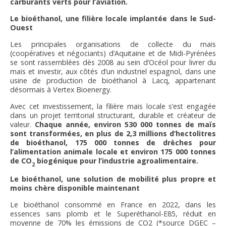
carburants verts pour l’aviation.
Le bioéthanol, une filière locale implantée dans le Sud-
Ouest
Les principales organisations de collecte du maïs
(coopératives et négociants) d’Aquitaine et de Midi-Pyrénées
se sont rassemblées dès 2008 au sein d’Océol pour livrer du
maïs et investir, aux côtés d’un industriel espagnol, dans une
usine de production de bioéthanol à Lacq, appartenant
désormais à Vertex Bioenergy.
Avec cet investissement, la filière maïs locale s’est engagée
dans un projet territorial structurant, durable et créateur de
valeur.
Chaque année, environ 530 000 tonnes de maïs
sont transformées, en plus de 2,3 millions d’hectolitres
de bioéthanol, 175 000 tonnes de drèches pour
l’alimentation animale locale et environ 175 000 tonnes
de CO
biogénique pour l’industrie agroalimentaire.
2
Le bioéthanol, une solution de mobilité plus propre et
moins chère disponible maintenant
Le bioéthanol consommé en France en 2022, dans les
essences sans plomb et le Superéthanol-E85, réduit en
moyenne de 70% les émissions de CO2 (*source DGEC –