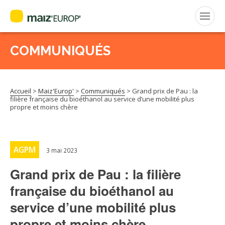
COMMUNIQUÉS
Rechercher
:
Accueil
>
Maiz'Europ'
>
Communiqués
>
Grand prix de Pau : la
MAIZ’EUROP’
filière française du bioéthanol au service d’une mobilité plus
propre et moins chère
AGPM
CERTIFICATION CE2+
AGPM
3 mai 2023
Grand prix de Pau : la filière
AGPM MAÏS DOUX
française du bioéthanol au
service d’une mobilité plus
AGPM MAÏS SEMENCE
propre et moins chère