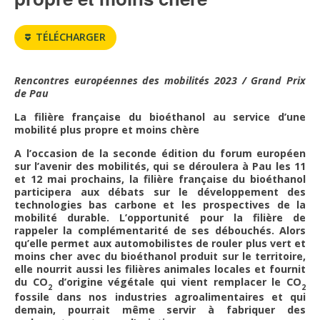
FNPSMS
TÉLÉCHARGER
CEPM
Rencontres européennes des mobilités 2023 / Grand Prix
IRRIGANTS DE FRANCE
de Pau
La filière française du bioéthanol au service d’une
GERM-SERVICES
mobilité plus propre et moins chère
A l’occasion de la seconde édition du forum européen
sur l’avenir des mobilités, qui se déroulera à Pau les 11
EMPLOI
et 12 mai prochains, la filière française du bioéthanol
participera aux débats sur le développement des
technologies bas carbone et les prospectives de la
mobilité durable. L’opportunité pour la filière de
rappeler la complémentarité de ses débouchés. Alors
qu’elle
permet aux automobilistes de rouler plus vert et
moins cher avec du bioéthanol produit sur le territoire,
elle nourrit aussi les filières animales locales et fournit
du CO
d’origine végétale qui vient remplacer le CO
2
2
fossile dans nos industries agroalimentaires et qui
demain, pourrait même servir à fabriquer des