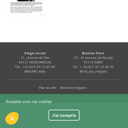
FNPSMS
CEPM
IRRIGANTS DE FRANCE
GERM-SERVICES
Siège social
Bureau Paris
 le contenu de ce site vous intéresse
21, chemin de Pau
23 - 25 avenue de Neuilly
s on aimerait bien vous accompagner
64121 MONTARDON
75116 PARIS
EMPLOI
Tél : +33 (0) 5 59 12 67 00
Tél : + 33 (0) 1 47 23 48 32
@AGPM_mais
@cet_epi_mepate
ité
Plan du site
Mentions légales
kies :
dience
Acceptez-vous nos cookies
s certifiés par
J'ai compris
Je choisis
OK pour moi