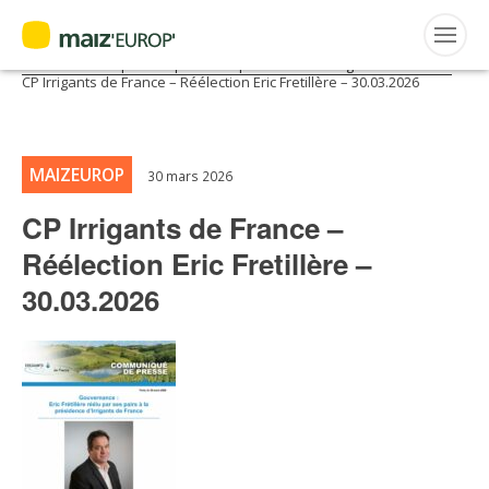
ACTUALITÉS
Accueil
>
Maiz'Europ'
>
Communiqués
>
Gouvernance : Eric
Frétillère réélu par ses pairs à la présidence d’Irrigants de France
>
CP Irrigants de France – Réélection Eric Fretillère – 30.03.2026
FRANÇAIS
Rechercher
:
MAIZEUROP
30 mars 2026
MAIZ’EUROP’
CP Irrigants de France –
Réélection Eric Fretillère –
AGPM
30.03.2026
CERTIFICATION CE2+
AGPM MAÏS DOUX
AGPM MAÏS SEMENCE