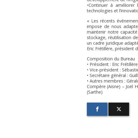
•Continuer à améliorer l
technologies et l’innovati
« Les récents événement
impose de nous adapter
maintenir notre capacité
stockage, réutilisation d
un cadre juridique adapté
Eric Frétillère, président 
Composition du Bureau
• Président : Eric Frétill
• Vice-président : Sébasti
• Secrétaire général : G
• Autres membres : Géral
Compère (Aisne) – Joël H
(Sarthe)