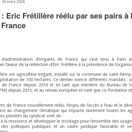
30 mars 2026
 Eric Frétillère réélu par ses pairs à
e France
 d’administration d’Irrigants de France qui s’est tenu à Paris 
n faveur de la réélection d’Éric Frétillère à la présidence de l’organis
llère est agriculteur-irrigant, installé sur la commune de Saint-Ré
loitation de 100 hectares. Ce dernier exerce différents mandats : a
ts de France depuis 2016 et en tant que membre du Bureau de l’
M) depuis 2015, et au niveau européen en tant que co-fondateur et v
ants de France nouvellement réélu, l’enjeu de l’accès à l’eau et le dév
ace au changement climatique qui impacte durement toutes les agr
, les priorités du syndicat sont de :
 à la ressource et développer le stockage pour l’ensemble des usages
 des politiques publiques et un cadre juridique favorable et sé
tion ;