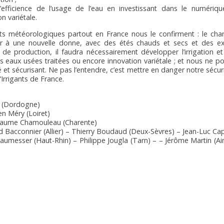
’efficience de l’usage de l’eau en investissant dans le numériqu
on variétale.
s météorologiques partout en France nous le confirment : le ch
 à une nouvelle donne, avec des étés chauds et secs et des exc
 de production, il faudra nécessairement développer l’irrigation et
es eaux usées traitées ou encore innovation variétale ; et nous ne p
 et sécurisant. Ne pas l’entendre, c’est mettre en danger notre sécurit
d’Irrigants de France.
ère (Dordogne)
en Méry (Loiret)
uillaume Chamouleau (Charente)
d Bacconnier (Allier) – Thierry Boudaud (Deux-Sèvres) – Jean-Luc Ca
aumesser (Haut-Rhin) – Philippe Jougla (Tarn) – – Jérôme Martin (