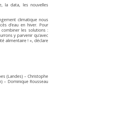
e, la data, les nouvelles
angement climatique nous
ès d’eau en hiver. Pour
 combiner les solutions :
ourrons y parvenir qu’avec
é alimentaire ! », déclare
pes (Landes) – Christophe
Ain) – Dominique Rousseau