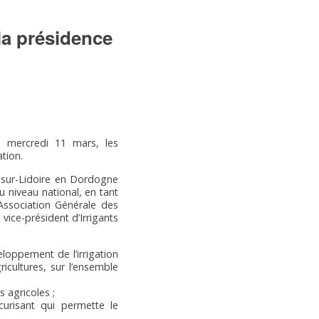
 la présidence
le mercredi 11 mars, les
ation.
my-sur-Lidoire en Dordogne
u niveau national, en tant
Association Générale des
ice-président d’Irrigants
eloppement de l’irrigation
icultures, sur l’ensemble
 agricoles ;
curisant qui permette le