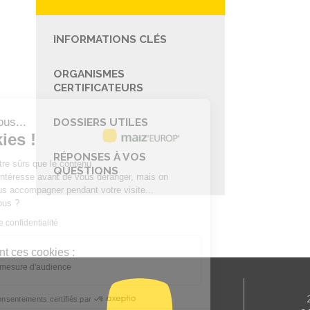
INFORMATIONS CLÉS
ORGANISMES
CERTIFICATEURS
Salut c'est nous...
DOSSIERS UTILES
les Cookies !
RÉPONSES À VOS
On a attendu d'être sûrs que le contenu
QUESTIONS
de ce site vous intéresse avant de vous déranger, mais on
aimerait bien vous accompagner pendant votre visite...
C'est OK pour vous ?
Lire la politique de confidentialité
À quoi servent ces cookies :
Statistiques et mesure d'audience
Consentements certifiés par