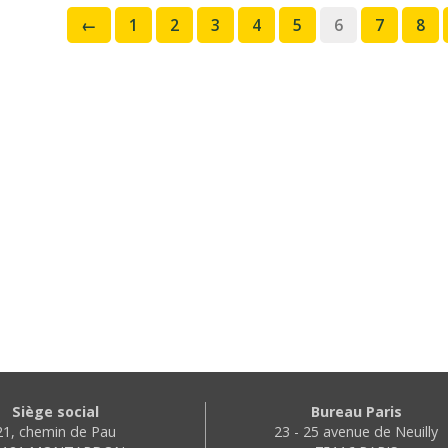
←
1
2
3
4
5
6
7
8
Siège social
Bureau Paris
21, chemin de Pau
23 - 25 avenue de Neuilly