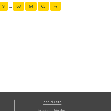
9
…
63
64
65
→
Plan du site
Mentions légales