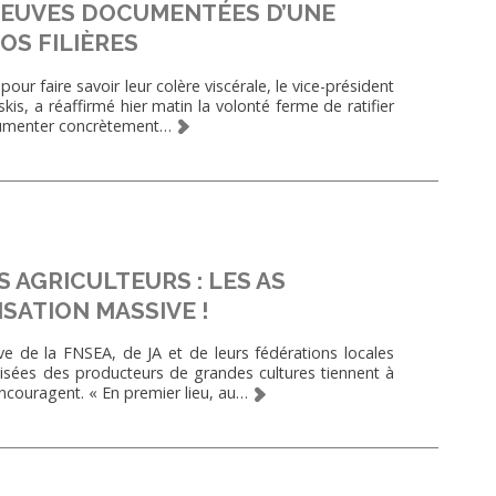
PREUVES DOCUMENTÉES D’UNE
S FILIÈRES
our faire savoir leur colère viscérale, le vice-président
 a réaffirmé hier matin la volonté ferme de ratifier
documenter concrètement…
AGRICULTEURS : LES AS
SATION MASSIVE !
tive de la FNSEA, de JA et de leurs fédérations locales
alisées des producteurs de grandes cultures tiennent à
encouragent. « En premier lieu, au…