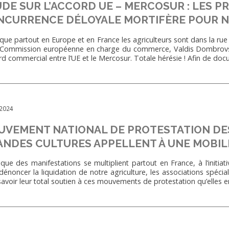
DE SUR L’ACCORD UE – MERCOSUR : LES 
CURRENCE DÉLOYALE MORTIFÈRE POUR NO
que partout en Europe et en France les agriculteurs sont dans la rue p
 Commission européenne en charge du commerce, Valdis Dombrovskis,
ord commercial entre l’UE et le Mercosur. Totale hérésie ! Afin de 
/2024
VEMENT NATIONAL DE PROTESTATION DES 
NDES CULTURES APPELLENT À UNE MOBILI
 que des manifestations se multiplient partout en France, à l’initia
dénoncer la liquidation de notre agriculture, les associations spéci
 savoir leur total soutien à ces mouvements de protestation qu’elles 