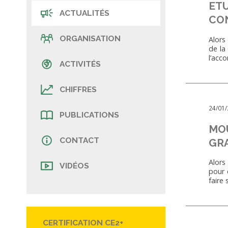
ETU
ACTUALITÉS
CON
ORGANISATION
Alors 
de la
l’acc
ACTIVITÉS
CHIFFRES
24/01
PUBLICATIONS
MOU
CONTACT
GRA
Alors
VIDÉOS
pour 
faire
CERTIFICATION CE2+