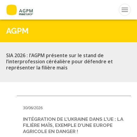
AGPM
Rechercher
:
SIA 2026 : l’AGPM présente sur le stand de
MAIZ’EUROP’
l’interprofession céréalière pour défendre et
représenter la filière maïs
AGPM
CERTIFICATION CE2+
AGPM MAÏS DOUX
30/06/2026
INTÉGRATION DE L’UKRAINE DANS L’UE : LA
AGPM MAÏS SEMENCE
FILIÈRE MAÏS, EXEMPLE D’UNE EUROPE
AGRICOLE EN DANGER !