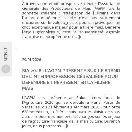
FNPSMS
À travers une étude prospective inédite, l’Association
Générale des Producteurs de Maïs (AGPM) tire la
sonnette d’alarme : l’intégration de l’Ukraine dans
l’Union européenne, si elle n’est pas strictement
CEPM
encadrée sur le volet agricole, pourrait provoquer un
choc économique majeur pour la filière maïs. Derrière
l’enjeu géopolitique, c’est la souveraineté agricole
IRRIGANTS DE FRANCE
française et européenne qui…
MENU
GERM-SERVICES
29/01/2026
EMPLOI
SIA 2026 : L’AGPM PRÉSENTE SUR LE STAND
DE L’INTERPROFESSION CÉRÉALIÈRE POUR
DÉFENDRE ET REPRÉSENTER LA FILIÈRE
MAÏS
L’AGPM sera présente au Salon International de
l’Agriculture 2026 qui se déroule à Paris, Porte de
Versailles, du 21 février au 1er mars 2026. Pour cette
62ème édition, la filière maïs aura le plaisir de vous
accueillir pour des moments d’échanges sur les enjeux
de l’agriculture française de la maïsiculture. Durant 9
jours, nous porterons…