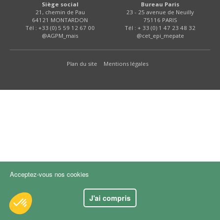
Siège social
Bureau Paris
FNPSMS
21, chemin de Pau
23 - 25 avenue de Neuilly
64121 MONTARDON
75116 PARIS
Tél : +33 (0) 5 59 12 67 00
Tél : + 33 (0) 1 47 23 48 32
CEPM
@AGPM_mais
@cet_epi_mepate
IRRIGANTS DE FRANCE
Plan du site
Mentions légales
GERM-SERVICES
EMPLOI
Acceptez-vous nos cookies
J'ai compris