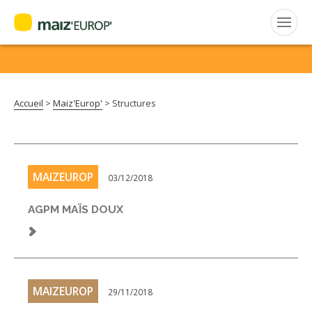
FRANÇAIS
Rechercher
:
Accueil
>
Maiz'Europ'
>
Structures
MAIZ’EUROP’
AGPM
MAIZEUROP
03/12/2018
CERTIFICATION CE2+
AGPM MAÏS DOUX
AGPM MAÏS DOUX
AGPM MAÏS SEMENCE
MAIZEUROP
29/11/2018