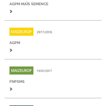
FNPSMS
AGPM MAÏS SEMENCE
CEPM
IRRIGANTS DE FRANCE
MAIZEUROP
29/11/2018
GERM-SERVICES
AGPM
EMPLOI
MAIZEUROP
19/01/2017
FNPSMS