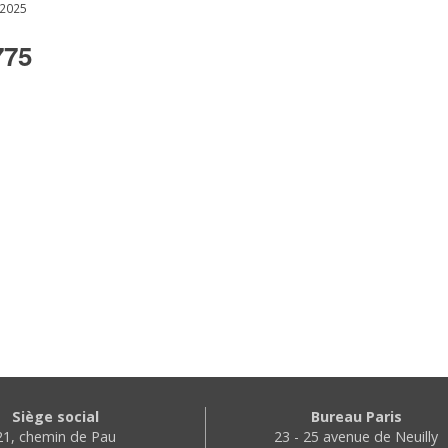
 2025
775
Siège social
Bureau Paris
21, chemin de Pau
23 - 25 avenue de Neuilly