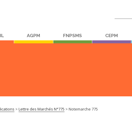
Recherc
:
IL
AGPM
FNPSMS
CEPM
ications
>
Lettre des Marchés N°775
>
Notemarche 775