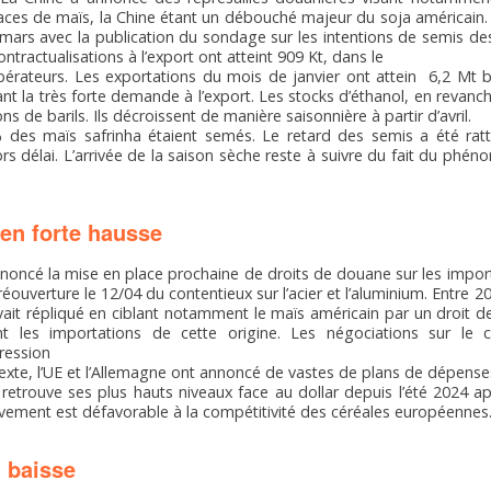
faces de maïs, la Chine étant un débouché majeur du soja américain.
 mars avec la publication du sondage sur les intentions de semis de
tractualisations à l’export ont atteint 909 Kt, dans le
érateurs. Les exportations du mois de janvier ont attein 6,2 Mt 
ant la très forte demande à l’export. Les stocks d’éthanol, en revanc
ns de barils. Ils décroissent de manière saisonnière à partir d’avril.
% des maïs safrinha étaient semés. Le retard des semis a été rat
s délai. L’arrivée de la saison sèche reste à suivre du fait du phén
en forte hausse
oncé la mise en place prochaine de droits de douane sur les impor
éouverture le 12/04 du contentieux sur l’acier et l’aluminium. Entre 2
avait répliqué en ciblant notamment le maïs américain par un droit
 les importations de cette origine. Les négociations sur le co
ression
exte, l’UE et l’Allemagne ont annoncé de vastes de plans de dépenses
ui retrouve ses plus hauts niveaux face au dollar depuis l’été 2024 
ment est défavorable à la compétitivité des céréales européennes
 baisse