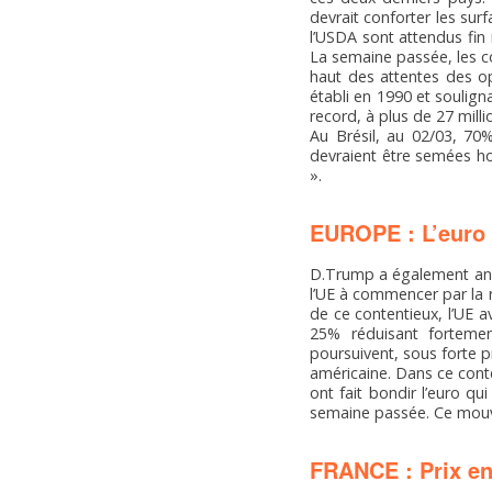
devrait conforter les sur
l’USDA sont attendus fin
La semaine passée, les con
haut des attentes des op
établi en 1990 et soulign
record, à plus de 27 millio
Au Brésil, au 02/03, 70
devraient être semées hor
».
EUROPE : L’euro 
D.Trump a également ann
l’UE à commencer par la r
de ce contentieux, l’UE 
25% réduisant fortement
poursuivent, sous forte p
américaine. Dans ce cont
ont fait bondir l’euro q
semaine passée. Ce mouve
FRANCE : Prix en