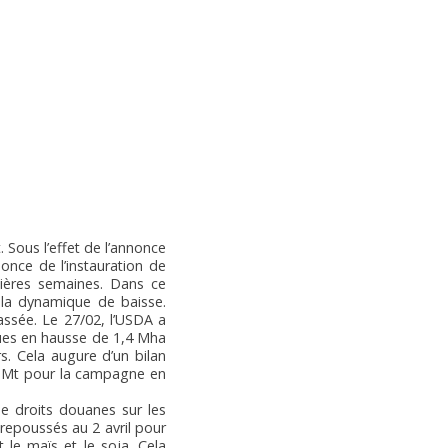
 Sous l’effet de l’annonce
once de l’instauration de
ières semaines. Dans ce
 la dynamique de baisse.
assée. Le 27/02, l’USDA a
ues en hausse de 1,4 Mha
s. Cela augure d’un bilan
9 Mt pour la campagne en
de droits douanes sur les
repoussés au 2 avril pour
le maïs et le soja. Cela