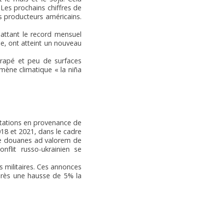
 Les prochains chiffres de
s producteurs américains.
battant le record mensuel
he, ont atteint un nouveau
trapé et peu de surfaces
omène climatique « la niña
tations en provenance de
018 et 2021, dans le cadre
 de douanes ad valorem de
nflit russo-ukrainien se
 militaires. Ces annonces
après une hausse de 5% la
.