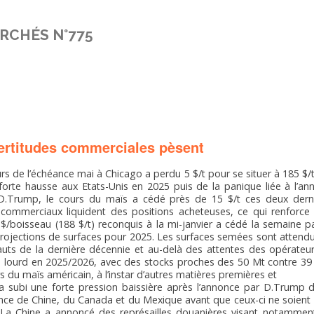
RCHÉS N°775
ertitudes commerciales pèsent
rs de l’échéance mai à Chicago a perdu 5 $/t pour se situer à 185 $/t.
orte hausse aux Etats-Unis en 2025 puis de la panique liée à l’ann
D.Trump, le cours du maïs a cédé près de 15 $/t ces deux dern
-commerciaux liquident des positions acheteuses, ce qui renforce
8 $/boisseau (188 $/t) reconquis à la mi-janvier a cédé la semaine p
rojections de surfaces pour 2025. Les surfaces semées sont attend
uts de la dernière décennie et au-delà des attentes des opérateur
s lourd en 2025/2026, avec des stocks proches des 50 Mt contre 3
urs du maïs américain, à l’instar d’autres matières premières et
a subi une forte pression baissière après l’annonce par D.Trump 
ce de Chine, du Canada et du Mexique avant que ceux-ci ne soient 
 La Chine a annoncé des représailles douanières visant notamment 