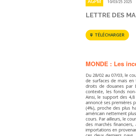
AGPM
10/03/25 2025
LETTRE DES MA
TÉLÉCHARGER
MONDE : Les inc
Du 28/02 au 07/03, le cou
de surfaces de maïs en f
droits de douanes par 
contexte, les fonds non
Ainsi, le support des 4,
annoncé ses premières p
(4%), proche des plus ha
américain nettement plu
cours. Par ailleurs, le co
des marchés financiers, 
importations en provenan
ces deux derniers pays.