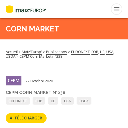
FRANÇAIS
CORN MARKET
Rechercher
:
Accueil
>
Maiz'Europ'
>
Publications
>
EURONEXT
,
FOB
,
UE
,
USA
,
MAIZ’EUROP’
USDA
>
CEPM Corn Market n°238
AGPM
CEPM
22 Octobre 2020
CERTIFICATION CE2+
CEPM CORN MARKET N°238
AGPM MAÏS DOUX
EURONEXT
FOB
UE
USA
USDA
AGPM MAÏS SEMENCE
TÉLÉCHARGER