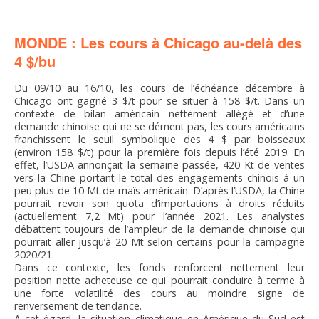
FNPSMS
MONDE : Les cours à Chicago au-delà des
CEPM
4 $/bu
IRRIGANTS DE FRANCE
Du 09/10 au 16/10, les cours de l’échéance décembre à
Chicago ont gagné 3 $/t pour se situer à 158 $/t. Dans un
contexte de bilan américain nettement allégé et d’une
GERM-SERVICES
demande chinoise qui ne se dément pas, les cours américains
franchissent le seuil symbolique des 4 $ par boisseaux
(environ 158 $/t) pour la première fois depuis l’été 2019. En
effet, l’USDA annonçait la semaine passée, 420 Kt de ventes
EMPLOI
vers la Chine portant le total des engagements chinois à un
peu plus de 10 Mt de maïs américain. D’après l’USDA, la Chine
pourrait revoir son quota d’importations à droits réduits
(actuellement 7,2 Mt) pour l’année 2021. Les analystes
débattent toujours de l’ampleur de la demande chinoise qui
pourrait aller jusqu’à 20 Mt selon certains pour la campagne
2020/21.
Dans ce contexte, les fonds renforcent nettement leur
position nette acheteuse ce qui pourrait conduire à terme à
une forte volatilité des cours au moindre signe de
renversement de tendance.
A cet égard, la situation climatique en Amérique du Sud est