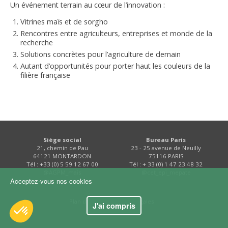
Un événement terrain au cœur de l’innovation :
FNPSMS
Vitrines maïs et de sorgho
Rencontres entre agriculteurs, entreprises et monde de la
CEPM
recherche
Solutions concrètes pour l’agriculture de demain
IRRIGANTS DE FRANCE
Autant d’opportunités pour porter haut les couleurs de la
filière française
GERM-SERVICES
EMPLOI
Siège social
Bureau Paris
21, chemin de Pau
23 - 25 avenue de Neuilly
64121 MONTARDON
75116 PARIS
Tél : +33 (0) 5 59 12 67 00
Tél : + 33 (0) 1 47 23 48 32
@AGPM_mais
@cet_epi_mepate
Acceptez-vous nos cookies
Plan du site
Mentions légales
J'ai compris