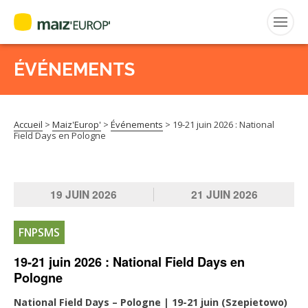
ÉVÉNEMENTS
Rechercher
:
Accueil
>
Maiz'Europ'
>
Événements
>
19-21 juin 2026 : National
MAIZ’EUROP’
Field Days en Pologne
AGPM
19
JUIN
2026
21
JUIN
2026
CERTIFICATION CE2+
FNPSMS
AGPM MAÏS DOUX
19-21 juin 2026 : National Field Days en
Pologne
AGPM MAÏS SEMENCE
National Field Days – Pologne | 19-21 juin (Szepietowo)