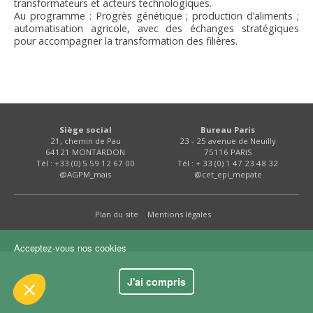
transformateurs et acteurs technologiques.
FNPSMS
Au programme : Progrès génétique ; production d’aliments ;
automatisation agricole, avec des échanges stratégiques
pour accompagner la transformation des filières.
CEPM
IRRIGANTS DE FRANCE
GERM-SERVICES
Siège social
Bureau Paris
 le contenu de ce site vous intéresse
21, chemin de Pau
23 - 25 avenue de Neuilly
s on aimerait bien vous accompagner
64121 MONTARDON
75116 PARIS
EMPLOI
Tél : +33 (0) 5 59 12 67 00
Tél : + 33 (0) 1 47 23 48 32
@AGPM_mais
@cet_epi_mepate
ité
Plan du site
Mentions légales
kies :
dience
Acceptez-vous nos cookies
s certifiés par
J'ai compris
Je choisis
OK pour moi