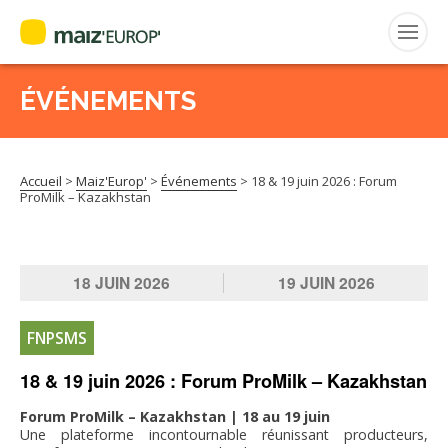
ÉVÉNEMENTS
Rechercher
:
Accueil
>
Maiz'Europ'
>
Événements
>
18 & 19 juin 2026 : Forum
MAIZ’EUROP’
ProMilk – Kazakhstan
AGPM
18
JUIN
2026
19
JUIN
2026
CERTIFICATION CE2+
FNPSMS
AGPM MAÏS DOUX
18 & 19 juin 2026 : Forum ProMilk – Kazakhstan
AGPM MAÏS SEMENCE
Forum ProMilk – Kazakhstan | 18 au 19 juin
Une plateforme incontournable réunissant producteurs,