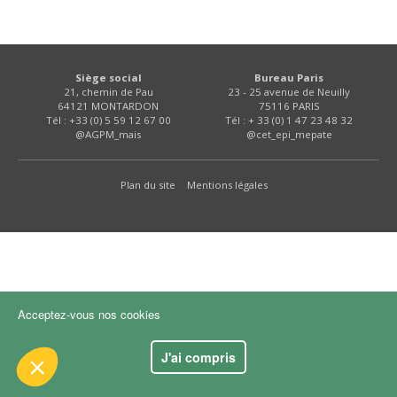
FNPSMS
CEPM
Siège social
Bureau Paris
21, chemin de Pau
23 - 25 avenue de Neuilly
64121 MONTARDON
75116 PARIS
IRRIGANTS DE FRANCE
Tél : +33 (0) 5 59 12 67 00
Tél : + 33 (0) 1 47 23 48 32
@AGPM_mais
@cet_epi_mepate
GERM-SERVICES
e contenu de ce site vous intéresse
Plan du site
Mentions légales
on aimerait bien vous accompagner
EMPLOI
es :
ence
Acceptez-vous nos cookies
ertifiés par
J'ai compris