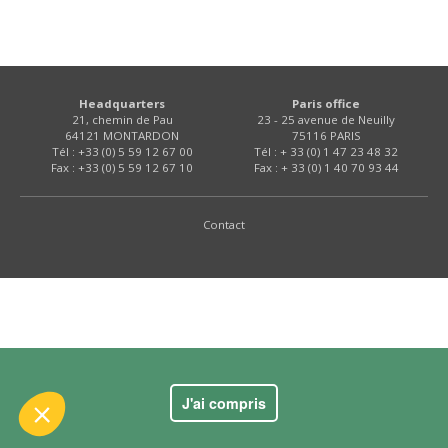
Headquarters
Paris office
21, chemin de Pau
23 - 25 avenue de Neuilly
64121 MONTARDON
75116 PARIS
Tél : +33 (0) 5 59 12 67 00
Tél : + 33 (0) 1 47 23 48 32
Fax : +33 (0) 5 59 12 67 10
Fax : + 33 (0) 1 40 70 93 44
e contenu de ce site vous intéresse
on aimerait bien vous accompagner
Contact
es :
ence
ertifiés par
J'ai compris