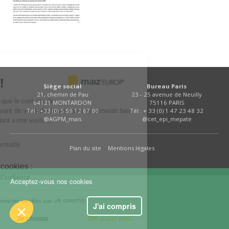
FNPSMS
CEPM
IRRIGANTS DE FRANCE
ous...
ies !
Siège social
Bureau Paris
GERM-SERVICES
21, chemin de Pau
23 - 25 avenue de Neuilly
être sûrs que le contenu de
64121 MONTARDON
75116 PARIS
Tél : +33 (0) 5 59 12 67 00
Tél : + 33 (0) 1 47 23 48 32
téresse avant de vous déranger, mais on aimerait bien
EMPLOI
@AGPM_mais
@cet_epi_mepate
r pendant votre visite...
ous ?
de confidentialité
Plan du site
Mentions légales
nt ces cookies :
et mesure d'audience
Acceptez-vous nos cookies
Consentements certifiés par
J'ai compris
Je choisis
OK pour moi