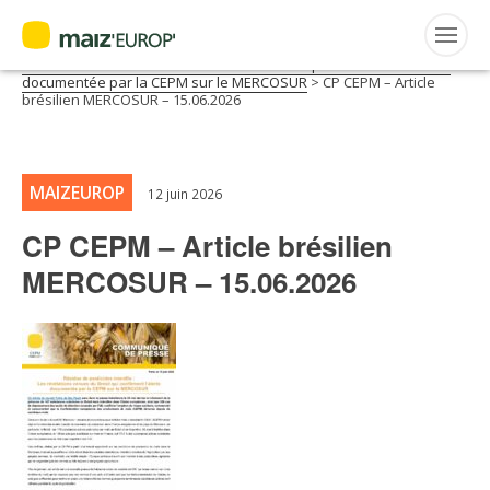
ACTUALITÉS
Accueil
>
Maiz'Europ'
>
Communiqués
>
Résidus de pesticides
interdits : Les révélations venues du Brésil qui confirment l’alerte
documentée par la CEPM sur le MERCOSUR
>
CP CEPM – Article
FRANÇAIS
brésilien MERCOSUR – 15.06.2026
Rechercher
:
MAIZEUROP
12 juin 2026
MAIZ’EUROP’
CP CEPM – Article brésilien
AGPM
MERCOSUR – 15.06.2026
CERTIFICATION CE2+
AGPM MAÏS DOUX
AGPM MAÏS SEMENCE