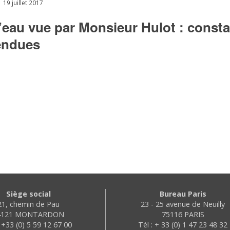
19 juillet 2017
’eau vue par Monsieur Hulot : consta
tendues
Siège social
Bureau Paris
21, chemin de Pau
23 - 25 avenue de Neuilly
4121 MONTARDON
75116 PARIS
: +33 (0) 5 59 12 67 00
Tél : + 33 (0) 1 47 23 48 32