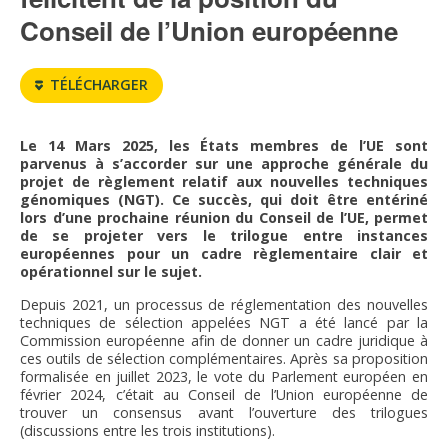
FNPSMS
Conseil de l’Union européenne
CEPM
TÉLÉCHARGER
IRRIGANTS DE FRANCE
Le 14 Mars 2025, les États membres de l’UE sont
parvenus à s’accorder sur une
approche générale du
GERM-SERVICES
projet de règlement relatif aux nouvelles techniques
génomiques
(NGT). Ce succès, qui doit être entériné
lors d’une prochaine réunion du Conseil de
l’UE, permet
EMPLOI
de se projeter vers le trilogue entre instances
européennes pour un cadre
règlementaire clair et
opérationnel sur le sujet.
Depuis 2021, un processus de réglementation des nouvelles
techniques de sélection appelées NGT a été lancé par la
Commission européenne afin de donner un cadre juridique à
ces outils de sélection complémentaires. Après sa proposition
formalisée en juillet 2023, le vote du Parlement européen en
février 2024, c’était au Conseil de l’Union européenne de
trouver un consensus avant l’ouverture des trilogues
(discussions entre les trois institutions).