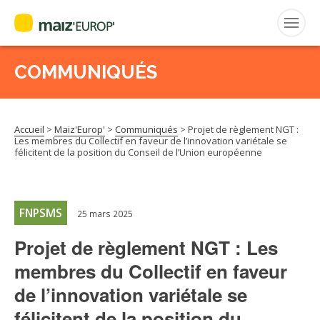
COMMUNIQUÉS
Rechercher
:
Accueil
>
Maiz'Europ'
>
Communiqués
>
Projet de règlement NGT :
MAIZ’EUROP’
Les membres du Collectif en faveur de l’innovation variétale se
félicitent de la position du Conseil de l’Union européenne
AGPM
CERTIFICATION CE2+
FNPSMS
25 mars 2025
Projet de règlement NGT : Les
AGPM MAÏS DOUX
membres du Collectif en faveur
de l’innovation variétale se
AGPM MAÏS SEMENCE
félicitent de la position du