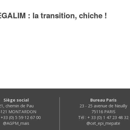
EGALIM : la transition, chiche !
Siège social
Bureau Paris
21, chemin de Pau
23 - 25 avenue de Neuilly
4121 MONTARDON
75116 PARIS
: +33 (0) 5 59 12 67 00
Tél : + 33 (0) 1 47 23 48 32
@AGPM_mais
@cet_epi_mepate