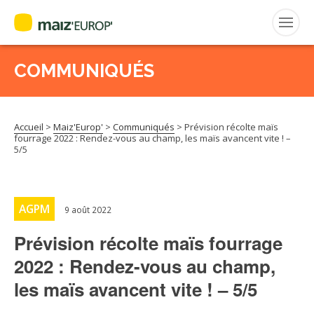
COMMUNIQUÉS
Rechercher
:
Accueil
>
Maiz'Europ'
>
Communiqués
>
Prévision récolte maïs
MAIZ’EUROP’
fourrage 2022 : Rendez-vous au champ, les maïs avancent vite ! –
5/5
AGPM
CERTIFICATION CE2+
AGPM
9 août 2022
Prévision récolte maïs fourrage
AGPM MAÏS DOUX
2022 : Rendez-vous au champ,
les maïs avancent vite ! – 5/5
AGPM MAÏS SEMENCE