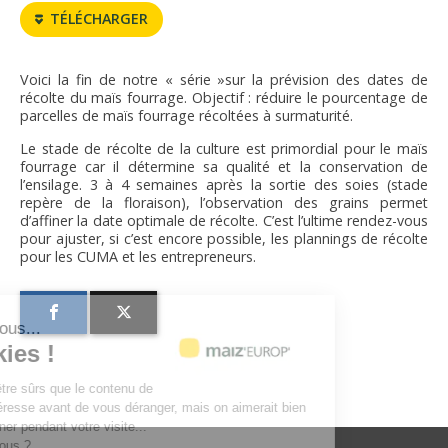
FNPSMS
TÉLÉCHARGER
CEPM
Voici la fin de notre « série »sur la prévision des dates de
récolte du maïs fourrage. Objectif : réduire le pourcentage de
parcelles de maïs fourrage récoltées à surmaturité.
IRRIGANTS DE FRANCE
Le stade de récolte de la culture est primordial pour le maïs
fourrage car il détermine sa qualité et la conservation de
GERM-SERVICES
l’ensilage. 3 à 4 semaines après la sortie des soies (stade
repère de la floraison), l’observation des grains permet
d’affiner la date optimale de récolte. C’est l’ultime rendez-vous
EMPLOI
pour ajuster, si c’est encore possible, les plannings de récolte
pour les CUMA et les entrepreneurs.
'est nous...
Cookies !
endu d'être sûrs que le contenu de
vous intéresse avant de vous déranger, mais on aimerait bien
ompagner pendant votre visite...
 pour vous ?