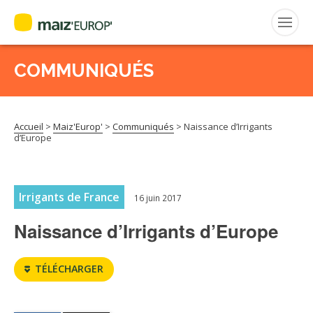
COMMUNIQUÉS
Rechercher
:
Accueil
>
Maiz'Europ'
>
Communiqués
>
Naissance d’Irrigants
MAIZ’EUROP’
d’Europe
AGPM
Irrigants de France
16 juin 2017
CERTIFICATION CE2+
Naissance d’Irrigants d’Europe
AGPM MAÏS DOUX
TÉLÉCHARGER
AGPM MAÏS SEMENCE