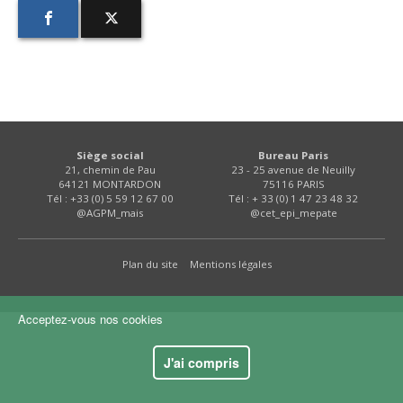
FNPSMS
CEPM
IRRIGANTS DE FRANCE
Siège social
Bureau Paris
GERM-SERVICES
21, chemin de Pau
23 - 25 avenue de Neuilly
64121 MONTARDON
75116 PARIS
Tél : +33 (0) 5 59 12 67 00
Tél : + 33 (0) 1 47 23 48 32
EMPLOI
@AGPM_mais
@cet_epi_mepate
Plan du site
Mentions légales
Acceptez-vous nos cookies
J'ai compris