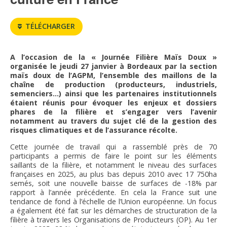
FNPSMS
TÉLÉCHARGER
CEPM
A l’occasion de la « Journée Filière Maïs Doux »
IRRIGANTS DE FRANCE
organisée le jeudi 27 janvier à Bordeaux par la section
maïs doux de l’AGPM, l’ensemble des maillons de la
chaîne de production (producteurs, industriels,
GERM-SERVICES
semenciers…) ainsi que les partenaires institutionnels
étaient réunis pour évoquer les enjeux et dossiers
phares de la filière et s’engager vers l’avenir
EMPLOI
notamment au travers du sujet clé de la gestion des
risques climatiques et de l’assurance récolte.
Cette journée de travail qui a rassemblé près de 70
participants a permis de faire le point sur les éléments
saillants de la filière, et notamment le niveau des surfaces
françaises en 2025, au plus bas depuis 2010 avec 17 750ha
semés, soit une nouvelle baisse de surfaces de -18% par
rapport à l’année précédente. En cela la France suit une
tendance de fond à l’échelle de l’Union européenne. Un focus
a également été fait sur les démarches de structuration de la
filière à travers les Organisations de Producteurs (OP). Au 1er