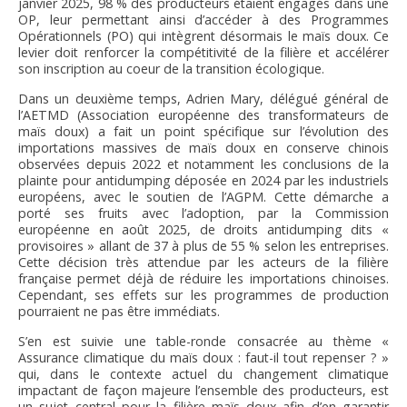
janvier 2025, 98 % des producteurs étaient engagés dans une
OP, leur permettant ainsi d’accéder à des Programmes
Opérationnels (PO) qui intègrent désormais le maïs doux. Ce
levier doit renforcer la compétitivité de la filière et accélérer
son inscription au coeur de la transition écologique.
Dans un deuxième temps, Adrien Mary, délégué général de
l’AETMD (Association européenne des transformateurs de
maïs doux) a fait un point spécifique sur l’évolution des
importations massives de maïs doux en conserve chinois
observées depuis 2022 et notamment les conclusions de la
plainte pour antidumping déposée en 2024 par les industriels
européens, avec le soutien de l’AGPM. Cette démarche a
porté ses fruits avec l’adoption, par la Commission
européenne en août 2025, de droits antidumping dits «
provisoires » allant de 37 à plus de 55 % selon les entreprises.
Cette décision très attendue par les acteurs de la filière
française permet déjà de réduire les importations chinoises.
Cependant, ses effets sur les programmes de production
pourraient ne pas être immédiats.
S’en est suivie une table-ronde consacrée au thème «
Assurance climatique du maïs doux : faut-il tout repenser ? »
qui, dans le contexte actuel du changement climatique
impactant de façon majeure l’ensemble des producteurs, est
un sujet central pour la filière maïs doux afin d’en garantir