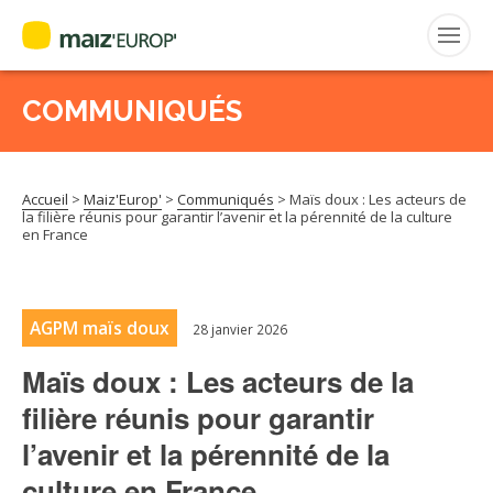
COMMUNIQUÉS
Rechercher
:
Accueil
>
Maiz'Europ'
>
Communiqués
>
Maïs doux : Les acteurs de
MAIZ’EUROP’
la filière réunis pour garantir l’avenir et la pérennité de la culture
en France
AGPM
CERTIFICATION CE2+
AGPM maïs doux
28 janvier 2026
Maïs doux : Les acteurs de la
AGPM MAÏS DOUX
filière réunis pour garantir
l’avenir et la pérennité de la
AGPM MAÏS SEMENCE
culture en France