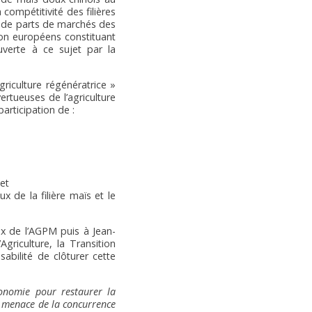
compétitivité des filières
% de parts de marchés des
on européens constituant
uverte à ce sujet par la
griculture régénératrice »
ertueuses de l’agriculture
articipation de :
 et
 de la filière maïs et le
ux de l’AGPM puis à Jean-
griculture, la Transition
abilité de clôturer cette
conomie pour restaurer la
la menace de la concurrence