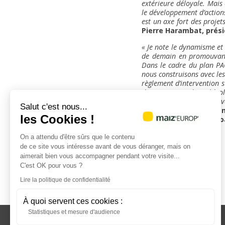
extérieure déloyale. Mais
le développement d’action
est un axe fort des projet
Pierre Harambat, prés
« Je note le dynamisme et 
de demain en promouvant l
Dans le cadre du plan PAC
nous construisons avec les
règlement d’intervention s
de transition dans l’évo
mobilisation et leur tra
Salut c'est nous...
Raynaud, vice-présiden
les Cookies !
agroécologique, l’Agro
On a attendu d'être sûrs que le contenu
de ce site vous intéresse avant de vous déranger, mais on
aimerait bien vous accompagner pendant votre visite...
C'est OK pour vous ?
Lire la politique de confidentialité
À quoi servent ces cookies :
Statistiques et mesure d'audience