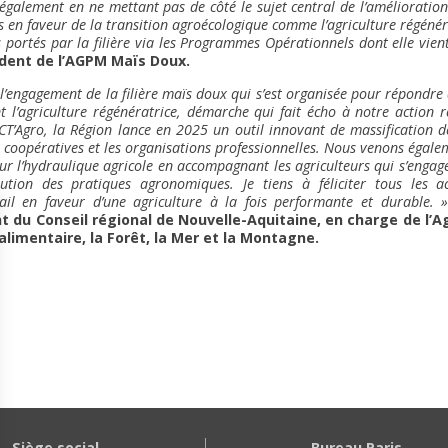
 également en ne mettant pas de côté le sujet central de l’amélioration
s en faveur de la transition agroécologique comme l’agriculture régénér
s portés par la filière via les Programmes Opérationnels dont elle vient
ident de l’AGPM Maïs Doux.
l’engagement de la filière maïs doux qui s’est organisée pour répondre 
’agriculture régénératrice, démarche qui fait écho à notre action ré
T’Agro, la Région lance en 2025 un outil innovant de massification d
 coopératives et les organisations professionnelles. Nous venons égale
ur l’hydraulique agricole en accompagnant les agriculteurs qui s’engag
lution des pratiques agronomiques. Je tiens à féliciter tous les 
vail en faveur d’une agriculture à la fois performante et durable. 
t du Conseil régional de Nouvelle-Aquitaine, en charge de l’Agr
alimentaire, la Forêt, la Mer et la Montagne.
Siège social
Bureau Paris