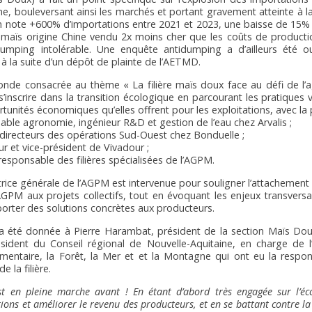
e, bouleversant ainsi les marchés et portant gravement atteinte à la 
n note +600% d’importations entre 2021 et 2023, une baisse de 15
 maïs origine Chine vendu 2x moins cher que les coûts de producti
umping intolérable. Une enquête antidumping a d’ailleurs été o
la suite d’un dépôt de plainte de l’AETMD.
ronde consacrée au thème « La filière maïs doux face au défi de l’a
 s’inscrire dans la transition écologique en parcourant les pratiques v
tunités économiques qu’elles offrent pour les exploitations, avec la p
able agronomie, ingénieur R&D et gestion de l’eau chez Arvalis ;
directeurs des opérations Sud-Ouest chez Bonduelle ;
ur et vice-président de Vivadour ;
esponsable des filières spécialisées de l’AGPM.
ctrice générale de l’AGPM est intervenue pour souligner l’attachement
PM aux projets collectifs, tout en évoquant les enjeux transversaux
porter des solutions concrètes aux producteurs.
 a été donnée à Pierre Harambat, président de la section Maïs Do
sident du Conseil régional de Nouvelle-Aquitaine, en charge de l’A
imentaire, la Forêt, la Mer et et la Montagne qui ont eu la respons
e la filière.
st en pleine marche avant ! En étant d’abord très engagée sur l’é
tions et améliorer le revenu des producteurs, et en se battant contre 