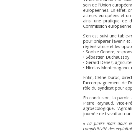
sein de l’Union européenn
européennes. En effet, o
acteurs européens et un
ainsi une pratique de d
Commission européenne à 
S’en est suivi une table-
pour préparer l’avenir et
régénératrice et les oppor
• Sophie Gendre, respons
• Sébastien Duchaussoy, 
• Gérard Dehez, agriculte
• Nicolas Montepagano, r
Enfin, Céline Duroc, dire
l’accompagnement de l’AG
rôle du syndicat pour ap
En conclusion, la parole
Pierre Raynaud, Vice-Pré
agroécologique, l’Agroal
journée de travail autour d
« La filière maïs doux e
compétitivité des exploita