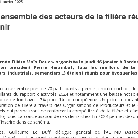
8 janvier 2025
’ensemble des acteurs de la filière r
nir
urnée Filière Maïs Doux » organisée le jeudi 16 janvier à Bord
on président Pierre Harambat, tous les maillons de la
urs, industriels, semenciers…) étaient réunis pour
évoquer les 
ui a rassemblé près de 70 participants a permis, en introduction, de f
aillants du rapport d’activités 2024 et notamment une baisse notab
ance de fond avec -7% pour l’Union européenne. Un point important
uration de filière à travers des Organisations de Producteurs et 
qui permettront de renforcer la compétitivité de la filière et d’ac
cologique. La concrétisation de ces démarches fin 2024 permet désor
’inscrire dans ce schéma.
, Guillaume Le Duff, délégué général de l’AETMD (Assoc
Doux) a fait un point spécifique sur l’explosion des importation