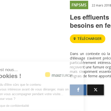
FNPSMS
22 mars 2018
Les effluents
besoins en fe
TÉLÉCHARGER
Dans un contexte où la 
d’élevage s’avèrent préc
particulièrement intére
reçoivent une fumure org
Salut c'est nous...
maïs s’expriment essenti
les Cookies !
engrais de ferme apporté
On a attendu d'être sûrs que le contenu
de ce site vous intéresse avant de vous déranger, mais on
aimerait bien vous accompagner pendant votre visite...
C'est OK pour vous ?
Lire la politique de confidentialité