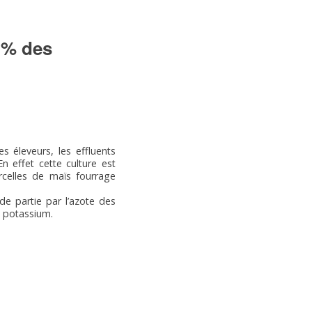
0 % des
 éleveurs, les effluents
n effet cette culture est
rcelles de maïs fourrage
de partie par l’azote des
n potassium.