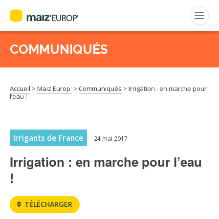
COMMUNIQUÉS
Rechercher
:
Accueil
>
Maiz'Europ'
>
Communiqués
>
Irrigation : en marche pour
MAIZ’EUROP’
l’eau !
AGPM
Irrigants de France
24 mai 2017
CERTIFICATION CE2+
Irrigation : en marche pour l’eau
AGPM MAÏS DOUX
!
AGPM MAÏS SEMENCE
TÉLÉCHARGER