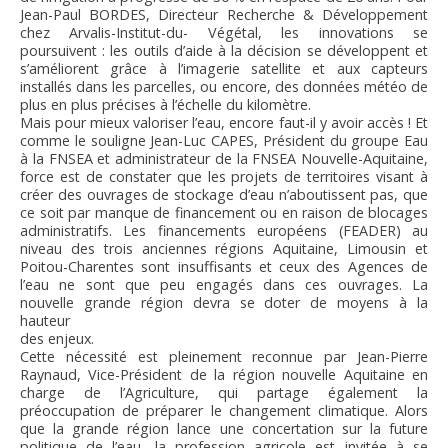
Jean-Paul BORDES, Directeur Recherche & Développement
chez Arvalis-Institut-du- Végétal, les innovations se
poursuivent : les outils d’aide à la décision se développent et
s’améliorent grâce à l’imagerie satellite et aux capteurs
installés dans les parcelles, ou encore, des données météo de
plus en plus précises à l’échelle du kilomètre.
Mais pour mieux valoriser l’eau, encore faut-il y avoir accès ! Et
comme le souligne Jean-Luc CAPES, Président du groupe Eau
à la FNSEA et administrateur de la FNSEA Nouvelle-Aquitaine,
force est de constater que les projets de territoires visant à
créer des ouvrages de stockage d’eau n’aboutissent pas, que
ce soit par manque de financement ou en raison de blocages
administratifs. Les financements européens (FEADER) au
niveau des trois anciennes régions Aquitaine, Limousin et
Poitou-Charentes sont insuffisants et ceux des Agences de
l’eau ne sont que peu engagés dans ces ouvrages. La
nouvelle grande région devra se doter de moyens à la
hauteur
des enjeux.
Cette nécessité est pleinement reconnue par Jean-Pierre
Raynaud, Vice-Président de la région nouvelle Aquitaine en
charge de l’Agriculture, qui partage également la
préoccupation de préparer le changement climatique. Alors
que la grande région lance une concertation sur la future
politique de l’eau, la profession agricole est invitée à se