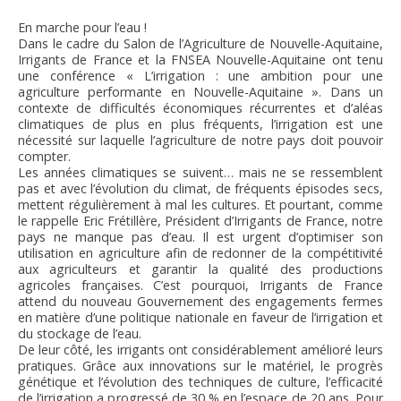
FNPSMS
En marche pour l’eau !
Dans le cadre du Salon de l’Agriculture de Nouvelle-Aquitaine,
Irrigants de France et la FNSEA Nouvelle-Aquitaine ont tenu
CEPM
une conférence « L’irrigation : une ambition pour une
agriculture performante en Nouvelle-Aquitaine ». Dans un
contexte de difficultés économiques récurrentes et d’aléas
IRRIGANTS DE FRANCE
climatiques de plus en plus fréquents, l’irrigation est une
nécessité sur laquelle l’agriculture de notre pays doit pouvoir
compter.
GERM-SERVICES
Les années climatiques se suivent… mais ne se ressemblent
pas et avec l’évolution du climat, de fréquents épisodes secs,
mettent régulièrement à mal les cultures. Et pourtant, comme
EMPLOI
le rappelle Eric Frétillère, Président d’Irrigants de France, notre
pays ne manque pas d’eau. Il est urgent d’optimiser son
utilisation en agriculture afin de redonner de la compétitivité
aux agriculteurs et garantir la qualité des productions
agricoles françaises. C’est pourquoi, Irrigants de France
attend du nouveau Gouvernement des engagements fermes
en matière d’une politique nationale en faveur de l’irrigation et
du stockage de l’eau.
De leur côté, les irrigants ont considérablement amélioré leurs
pratiques. Grâce aux innovations sur le matériel, le progrès
génétique et l’évolution des techniques de culture, l’efficacité
de l’irrigation a progressé de 30 % en l’espace de 20 ans. Pour