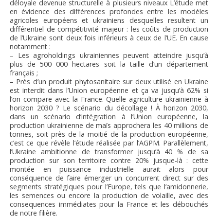
déloyale devenue structurelle à plusieurs niveaux L’étude met
en évidence des différences profondes entre les modèles
agricoles européens et ukrainiens desquelles resultent un
différentiel de compétitivité majeur : les coûts de production
de l’Ukraine sont deux fois inférieurs à ceux de l’UE. En cause
notamment :
– Les agroholdings ukrainiennes peuvent atteindre jusqu’à
plus de 500 000 hectares soit la taille d’un département
français ;
– Près d’un produit phytosanitaire sur deux utilisé en Ukraine
est interdit dans l’Union européenne et ça va jusqu’à 62% si
l’on compare avec la France. Quelle agriculture ukrainienne à
horizon 2030 ? Le scénario du décollage ! À horizon 2030,
dans un scénario d’intégration à l’Union européenne, la
production ukrainienne de maïs approchera les 40 millions de
tonnes, soit près de la moitié de la production européenne,
c’est ce que révèle l’étude réalisée par l’AGPM. Parallèlement,
l’Ukraine ambitionne de transformer jusqu’à 40 % de sa
production sur son territoire contre 20% jusque-là : cette
montée en puissance industrielle aurait alors pour
conséquence de faire émerger un concurrent direct sur des
segments stratégiques pour l’Europe, tels que l’amidonnerie,
les semences ou encore la production de volaille, avec des
consequences immédiates pour la France et les débouchés
de notre filière.