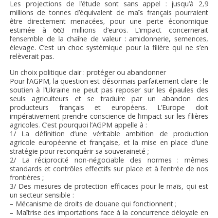
Les projections de l’étude sont sans appel : jusqu’à 2,9
millions de tonnes d’équivalent de maïs français pourraient
être directement menacées, pour une perte économique
estimée à 663 millions d’euros. L’impact concernerait
l’ensemble de la chaîne de valeur : amidonnerie, semences,
élevage. C’est un choc systémique pour la filière qui ne s’en
relèverait pas.
Un choix politique clair : protéger ou abandonner
Pour l’AGPM, la question est désormais parfaitement claire : le
soutien à l’Ukraine ne peut pas reposer sur les épaules des
seuls agriculteurs et se traduire par un abandon des
producteurs français et européens. L’Europe doit
impérativement prendre conscience de l’impact sur les filières
agricoles. C’est pourquoi l’AGPM appelle à :
1/ La définition d’une véritable ambition de production
agricole européenne et française, et la mise en place d’une
stratégie pour reconquérir sa souveraineté ;
2/ La réciprocité non-négociable des normes : mêmes
standards et contrôles effectifs sur place et à l’entrée de nos
frontières ;
3/ Des mesures de protection efficaces pour le maïs, qui est
un secteur sensible :
– Mécanisme de droits de douane qui fonctionnent ;
– Maîtrise des importations face à la concurrence déloyale en