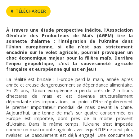
FNPSMS
TÉLÉCHARGER
CEPM
À travers une étude prospective inédite, l’Association
Générale des Producteurs de Maïs (AGPM) tire la
IRRIGANTS DE FRANCE
sonnette d’alarme : l’intégration de l’Ukraine dans
l’Union européenne, si elle n’est pas strictement
encadrée sur le volet agricole, pourrait provoquer un
GERM-SERVICES
choc économique majeur pour la filière maïs. Derrière
l’enjeu géopolitique, c’est la souveraineté agricole
française et européenne qui est en jeu !
EMPLOI
La réalité est brutale : l’Europe perd la main, année après
année et creuse dangereusement sa dépendance alimentaire.
En 25 ans, l’Union européenne a perdu près de 2 millions
d’hectares de maïs et est devenue structurellement
dépendante des importations, au point d’être régulièrement
le premier importateur mondial de maïs devant la Chine.
Aujourd’hui, une tonne de maïs sur quatre consommée en
Europe est importée, dont près de la moitié provient
d’Ukraine. Dans le même temps, l’Ukraine s’est imposée
comme un mastodonte agricole avec lequel l’UE ne peut plus
rivaliser. Le basculement est déjà engagé. Une concurrence