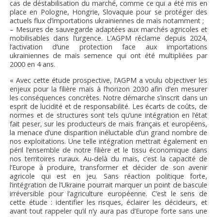
cas de déstabilisation du marché, comme ce qui a été mis en
place en Pologne, Hongrie, Slovaquie pour se protéger des
actuels flux d’importations ukrainiennes de maïs notamment ;
– Mesures de sauvegarde adaptées aux marchés agricoles et
mobilisables dans l’urgence. L’AGPM réclame depuis 2024,
l’activation d’une protection face aux importations
ukrainiennes de maïs semence qui ont été multipliées par
2000 en 4 ans.
« Avec cette étude prospective, l’AGPM a voulu objectiver les
enjeux pour la filière maïs à l’horizon 2030 afin d’en mesurer
les conséquences concrètes. Notre démarche s’inscrit dans un
esprit de lucidité et de responsabilité. Les écarts de coûts, de
normes et de structures sont tels qu’une intégration en l’état
fait peser, sur les producteurs de maïs français et européens,
la menace d’une disparition inéluctable d’un grand nombre de
nos exploitations. Une telle intégration mettrait également en
péril l’ensemble de notre filière et le tissu économique dans
nos territoires ruraux. Au-delà du maïs, c’est la capacité de
l’Europe à produire, transformer et décider de son avenir
agricole qui est en jeu. Sans réaction politique forte,
l’intégration de l’Ukraine pourrait marquer un point de bascule
irréversible pour l’agriculture européenne. C’est le sens de
cette étude : identifier les risques, éclairer les décideurs, et
avant tout rappeler qu’il n’y aura pas d’Europe forte sans une