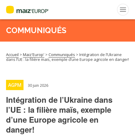
COMMUNIQUÉS
Rechercher
:
Accueil
>
Maiz'Europ'
>
Communiqués
>
Intégration de l’Ukraine
MAIZ’EUROP’
dans l’UE : la filière maïs, exemple d’une Europe agricole en danger!
AGPM
AGPM
30 juin 2026
CERTIFICATION CE2+
Intégration de l’Ukraine dans
AGPM MAÏS DOUX
l’UE : la filière maïs, exemple
d’une Europe agricole en
AGPM MAÏS SEMENCE
danger!