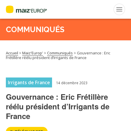
COMMUNIQUÉS
Rechercher
:
Accueil
>
Maiz'Europ'
>
Communiqués
>
Gouvernance : Eric
MAIZ’EUROP’
Frétillère réélu président d’Irrigants de France
AGPM
Irrigants de France
14 décembre 2023
CERTIFICATION CE2+
Gouvernance : Eric Frétillère
AGPM MAÏS DOUX
réélu président d’Irrigants de
France
AGPM MAÏS SEMENCE