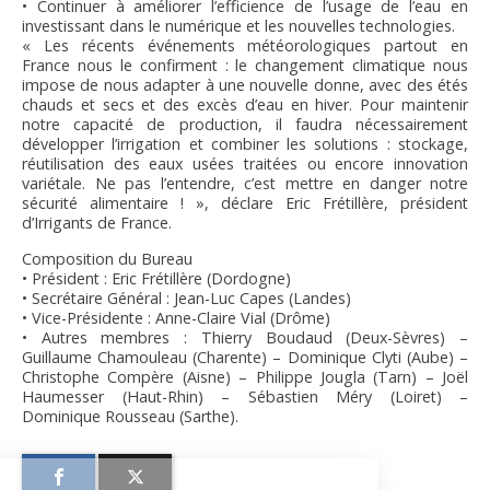
• Continuer à améliorer l’efficience de l’usage de l’eau en
investissant dans le numérique et les nouvelles technologies.
« Les récents événements météorologiques partout en
France nous le confirment : le changement climatique nous
impose de nous adapter à une nouvelle donne, avec des étés
chauds et secs et des excès d’eau en hiver. Pour maintenir
notre capacité de production, il faudra nécessairement
développer l’irrigation et combiner les solutions : stockage,
réutilisation des eaux usées traitées ou encore innovation
variétale. Ne pas l’entendre, c’est mettre en danger notre
sécurité alimentaire ! », déclare Eric Frétillère, président
d’Irrigants de France.
Composition du Bureau
• Président : Eric Frétillère (Dordogne)
• Secrétaire Général : Jean-Luc Capes (Landes)
• Vice-Présidente : Anne-Claire Vial (Drôme)
• Autres membres : Thierry Boudaud (Deux-Sèvres) –
Guillaume Chamouleau (Charente) – Dominique Clyti (Aube) –
Christophe Compère (Aisne) – Philippe Jougla (Tarn) – Joël
Haumesser (Haut-Rhin) – Sébastien Méry (Loiret) –
Dominique Rousseau (Sarthe).