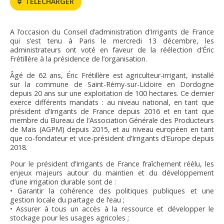
TÉLÉCHARGER
FNPSMS
A l’occasion du Conseil d’administration d’Irrigants de France
CEPM
qui s’est tenu à Paris le mercredi 13 décembre, les
administrateurs ont voté en faveur de la réélection d’Éric
Frétillère à la présidence de l’organisation.
IRRIGANTS DE FRANCE
Âgé de 62 ans, Éric Frétillère est agriculteur-irrigant, installé
sur la commune de Saint-Rémy-sur-Lidoire en Dordogne
GERM-SERVICES
depuis 20 ans sur une exploitation de 100 hectares. Ce dernier
exerce différents mandats : au niveau national, en tant que
président d’Irrigants de France depuis 2016 et en tant que
EMPLOI
membre du Bureau de l’Association Générale des Producteurs
de Maïs (AGPM) depuis 2015, et au niveau européen en tant
que co-fondateur et vice-président d’Irrigants d’Europe depuis
2018.
Pour le président d’Irrigants de France fraîchement réélu, les
enjeux majeurs autour du maintien et du développement
d’une irrigation durable sont de :
• Garantir la cohérence des politiques publiques et une
gestion locale du partage de l’eau ;
• Assurer à tous un accès à la ressource et développer le
stockage pour les usages agricoles ;