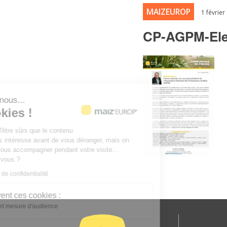
MAIZEUROP
1 février
CP-AGPM-Elec
Salut c'est nous...
les Cookies !
On a attendu d'être sûrs que le contenu
de ce site vous intéresse avant de vous déranger, mais on
aimerait bien vous accompagner pendant votre visite...
C'est OK pour vous ?
Lire la politique de confidentialité
À quoi servent ces cookies :
Statistiques et mesure d'audience