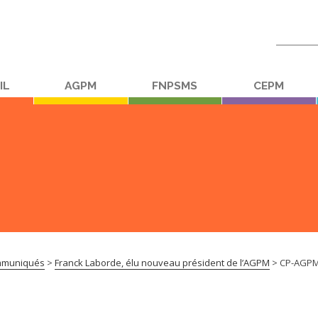
Recherc
:
IL
AGPM
FNPSMS
CEPM
muniqués
>
Franck Laborde, élu nouveau président de l’AGPM
>
CP-AGPM