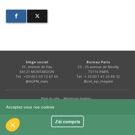
FNPSMS
CEPM
IRRIGANTS DE FRANCE
GERM-SERVICES
 le contenu de ce site vous intéresse
Siège social
Bureau Paris
s on aimerait bien vous accompagner
21, chemin de Pau
23 - 25 avenue de Neuilly
EMPLOI
64121 MONTARDON
75116 PARIS
Tél : +33 (0) 5 59 12 67 00
Tél : + 33 (0) 1 47 23 48 32
@AGPM_mais
@cet_epi_mepate
ité
kies :
Plan du site
Mentions légales
dience
Acceptez-vous nos cookies
s certifiés par
J'ai compris
Je choisis
OK pour moi