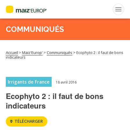
COMMUNIQUÉS
Rechercher
:
Accueil
>
Maiz'Europ'
>
Communiqués
>
Ecophyto 2 : il faut de bons
MAIZ’EUROP’
indicateurs
AGPM
Irrigants de France
18 avril 2016
CERTIFICATION CE2+
Ecophyto 2 : il faut de bons
AGPM MAÏS DOUX
indicateurs
AGPM MAÏS SEMENCE
TÉLÉCHARGER