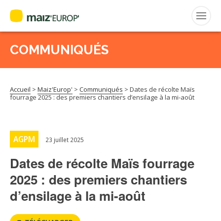
COMMUNIQUÉS
Rechercher
:
Accueil
>
Maiz'Europ'
>
Communiqués
>
Dates de récolte Maïs
MAIZ’EUROP’
fourrage 2025 : des premiers chantiers d’ensilage à la mi-août
AGPM
AGPM
23 juillet 2025
CERTIFICATION CE2+
Dates de récolte Maïs fourrage
AGPM MAÏS DOUX
2025 : des premiers chantiers
d’ensilage à la mi-août
AGPM MAÏS SEMENCE