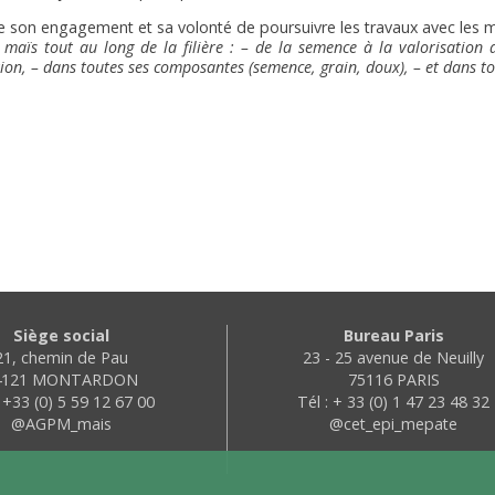
e son engagement et sa volonté de poursuivre les travaux avec les
 maïs tout au long de la filière : – de la semence à la valorisation 
ion, – dans toutes ses composantes (semence, grain, doux), – et dans to
Siège social
Bureau Paris
21, chemin de Pau
23 - 25 avenue de Neuilly
4121 MONTARDON
75116 PARIS
: +33 (0) 5 59 12 67 00
Tél : + 33 (0) 1 47 23 48 32
@AGPM_mais
@cet_epi_mepate
identialité, en garantissant la conformité avec les réglementations. Personn