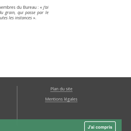
 membres du Bureau : «
J’ai
du grain, qui passe par le
utes les instances
».
Plan du site
Mentions légales
alisez vos préférences pour contrôler la manière dont vos informations sont m
J'ai compris