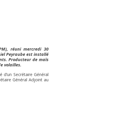
PM), réuni mercredi 30
el Peyraube est installé
nts. Producteur de maïs
 volailles.
 d’un Secrétaire Général
étaire Général Adjoint au