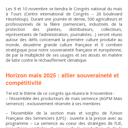
FNPSMS
Les 9 et 10 novembre se tiendra le Congrès national du maïs
à Tours (Centre international de Congrès – 26 boulevard
Heurteloup). Durant une journée et demie, 500 agriculteurs et
CEPM
professionnels de la filière (semenciers, industriels de la
protection des plantes, distributeurs, collecteurs,
représentants de l’administration, journalistes…) seront réunis
IRRIGANTS DE FRANCE
autour des défis concernant la première culture produite au
monde, deuxième grande culture française et ô combien
stratégique pour notre souveraineté française et européenne,
GERM-SERVICES
de par la multiplicité de ses usages et ses atouts en matière
de lutte contre le réchauffement climatique.
EMPLOI
Horizon maïs 2025 : allier souveraineté et
compétitivité
Tel est le thème de ce congrès qui réunira le 9 novembre :
– l’Assemblée des producteurs de maïs semence (AGPM Maïs
semence) : exclusivement réservée à ses membres
– l’Assemblée de la section maïs et sorgho de l’Union
Française des Semenciers (UFS) : ouverte à la presse avec au
programme – La semence au coeur des stratégies de l’UE,