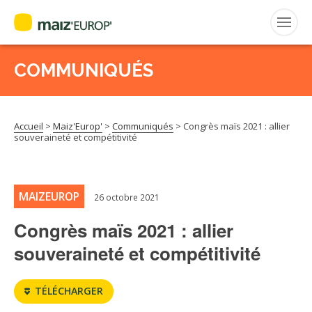
COMMUNIQUÉS
Rechercher
:
Accueil
>
Maiz'Europ'
>
Communiqués
>
Congrès maïs 2021 : allier
MAIZ’EUROP’
souveraineté et compétitivité
AGPM
MAIZEUROP
26 octobre 2021
CERTIFICATION CE2+
Congrès maïs 2021 : allier
AGPM MAÏS DOUX
souveraineté et compétitivité
AGPM MAÏS SEMENCE
TÉLÉCHARGER