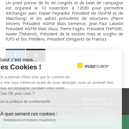
Un point presse de fin de congrès et de bilan de campagne
est organisé le 10 novembre à 12h30 pour permettre
d’échanger avec Daniel Peyraube Président de l’AGPM et de
Maiz’Europ’ et les autres présidents de structures (Pierre
Vincens Président AGPM Maïs Semence, Jean-Paul Lataste
Président AGPM Maïs doux, Pierre Pagès, Président FNPSMS,
Xavier Thévenot, Président de la section maïs et sorgho de
l’UFS et Éric Frétillère, Président d’Irrigants de France).
Salut c'est nous...
les Cookies !
On a attendu d'être sûrs que le contenu de
ce site vous intéresse avant de vous déranger, mais on aimerait bien
vous accompagner pendant votre visite...
C'est OK pour vous ?
Siège social
Bureau Paris
Lire la politique de confidentialité
21, chemin de Pau
23 - 25 avenue de Neuilly
64121 MONTARDON
75116 PARIS
Tél : +33 (0) 5 59 12 67 00
Tél : + 33 (0) 1 47 23 48 32
À quoi servent ces cookies :
@AGPM_mais
@cet_epi_mepate
Statistiques et mesure d'audience
Acceptez-vous nos cookies