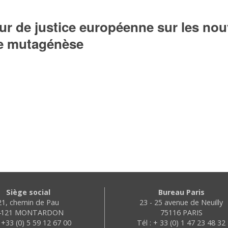
our de justice européenne sur les nou
e mutagénèse
Siège social
Bureau Paris
21, chemin de Pau
23 - 25 avenue de Neuilly
4121 MONTARDON
75116 PARIS
: +33 (0) 5 59 12 67 00
Tél : + 33 (0) 1 47 23 48 32