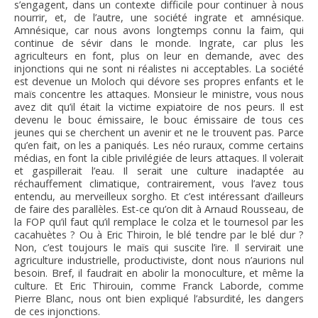
s’engagent, dans un contexte difficile pour continuer à nous
nourrir, et, de l’autre, une société ingrate et amnésique.
Amnésique, car nous avons longtemps connu la faim, qui
continue de sévir dans le monde. Ingrate, car plus les
agriculteurs en font, plus on leur en demande, avec des
injonctions qui ne sont ni réalistes ni acceptables. La société
est devenue un Moloch qui dévore ses propres enfants et le
maïs concentre les attaques. Monsieur le ministre, vous nous
avez dit qu’il était la victime expiatoire de nos peurs. Il est
devenu le bouc émissaire, le bouc émissaire de tous ces
jeunes qui se cherchent un avenir et ne le trouvent pas. Parce
qu’en fait, on les a paniqués. Les néo ruraux, comme certains
médias, en font la cible privilégiée de leurs attaques. Il volerait
et gaspillerait l’eau. Il serait une culture inadaptée au
réchauffement climatique, contrairement, vous l’avez tous
entendu, au merveilleux sorgho. Et c’est intéressant d’ailleurs
de faire des parallèles. Est-ce qu’on dit à Arnaud Rousseau, de
la FOP qu’il faut qu’il remplace le colza et le tournesol par les
cacahuètes ? Ou à Eric Thiroin, le blé tendre par le blé dur ?
Non, c’est toujours le maïs qui suscite l’ire. Il servirait une
agriculture industrielle, productiviste, dont nous n’aurions nul
besoin. Bref, il faudrait en abolir la monoculture, et même la
culture. Et Eric Thirouin, comme Franck Laborde, comme
Pierre Blanc, nous ont bien expliqué l’absurdité, les dangers
de ces injonctions.