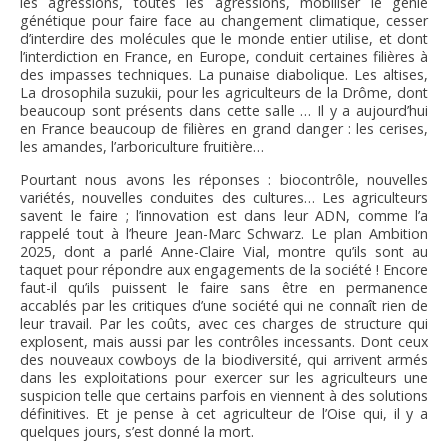
les agressions, toutes les agressions, mobiliser le génie
génétique pour faire face au changement climatique, cesser
d’interdire des molécules que le monde entier utilise, et dont
l’interdiction en France, en Europe, conduit certaines filières à
des impasses techniques. La punaise diabolique. Les altises,
La drosophila suzukii, pour les agriculteurs de la Drôme, dont
beaucoup sont présents dans cette salle … Il y a aujourd’hui
en France beaucoup de filières en grand danger : les cerises,
les amandes, l’arboriculture fruitière…
Pourtant nous avons les réponses : biocontrôle, nouvelles
variétés, nouvelles conduites des cultures… Les agriculteurs
savent le faire ; l’innovation est dans leur ADN, comme l’a
rappelé tout à l’heure Jean-Marc Schwarz. Le plan Ambition
2025, dont a parlé Anne-Claire Vial, montre qu’ils sont au
taquet pour répondre aux engagements de la société ! Encore
faut-il qu’ils puissent le faire sans être en permanence
accablés par les critiques d’une société qui ne connaît rien de
leur travail. Par les coûts, avec ces charges de structure qui
explosent, mais aussi par les contrôles incessants. Dont ceux
des nouveaux cowboys de la biodiversité, qui arrivent armés
dans les exploitations pour exercer sur les agriculteurs une
suspicion telle que certains parfois en viennent à des solutions
définitives. Et je pense à cet agriculteur de l’Oise qui, il y a
quelques jours, s’est donné la mort.