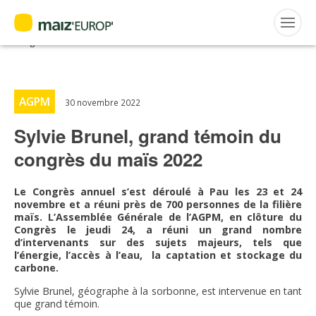
ACTUALITÉS
Accueil
>
Maiz'Europ'
>
Actualités
>
Sylvie Brunel, grand témoin du
congrès du maïs 2022
Rechercher
:
AGPM
30 novembre 2022
Sylvie Brunel, grand témoin du
MAIZ’EUROP’
congrès du maïs 2022
AGPM
Le Congrès annuel s’est déroulé à Pau les 23 et 24
novembre et a réuni près de 700 personnes de la filière
CERTIFICATION CE2+
maïs. L’Assemblée Générale de l’AGPM, en clôture du
Congrès le jeudi 24, a réuni un grand nombre
d’intervenants sur des sujets majeurs, tels que
AGPM MAÏS DOUX
l’énergie, l’accès à l’eau, la captation et stockage du
carbone.
AGPM MAÏS SEMENCE
Sylvie Brunel, géographe à la sorbonne, est intervenue en tant
que grand témoin.