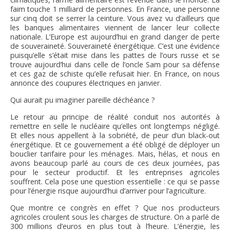
faim touche 1 milliard de personnes. En France, une personne
sur cinq doit se serrer la ceinture. Vous avez vu d’ailleurs que
les banques alimentaires viennent de lancer leur collecte
nationale. L’Europe est aujourd’hui en grand danger de perte
de souveraineté. Souveraineté énergétique. C’est une évidence
puisqu’elle s’était mise dans les pattes de l’ours russe et se
trouve aujourd’hui dans celle de l’oncle Sam pour sa défense
et ces gaz de schiste qu’elle refusait hier. En France, on nous
annonce des coupures électriques en janvier.
Qui aurait pu imaginer pareille déchéance ?
Le retour au principe de réalité conduit nos autorités à
remettre en selle le nucléaire qu’elles ont longtemps négligé.
Et elles nous appellent à la sobriété, de peur d’un black-out
énergétique. Et ce gouvernement a été obligé de déployer un
bouclier tarifaire pour les ménages. Mais, hélas, et nous en
avons beaucoup parlé au cours de ces deux journées, pas
pour le secteur productif. Et les entreprises agricoles
souffrent. Cela pose une question essentielle : ce qui se passe
pour l’énergie risque aujourd’hui d’arriver pour l’agriculture.
Que montre ce congrès en effet ? Que nos producteurs
agricoles croulent sous les charges de structure. On a parlé de
300 millions d’euros en plus tout à l’heure. L’énergie, les