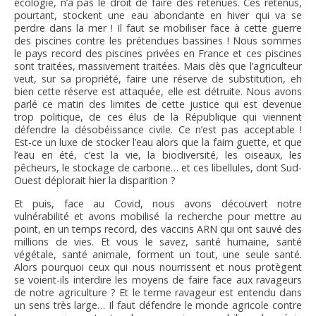
écologie, n’a pas le droit de faire des retenues. Ces retenus,
pourtant, stockent une eau abondante en hiver qui va se
perdre dans la mer ! Il faut se mobiliser face à cette guerre
des piscines contre les prétendues bassines ! Nous sommes
le pays record des piscines privées en France et ces piscines
sont traitées, massivement traitées. Mais dès que l’agriculteur
veut, sur sa propriété, faire une réserve de substitution, eh
bien cette réserve est attaquée, elle est détruite. Nous avons
parlé ce matin des limites de cette justice qui est devenue
trop politique, de ces élus de la République qui viennent
défendre la désobéissance civile. Ce n’est pas acceptable !
Est-ce un luxe de stocker l’eau alors que la faim guette, et que
l’eau en été, c’est la vie, la biodiversité, les oiseaux, les
pêcheurs, le stockage de carbone… et ces libellules, dont Sud-
Ouest déplorait hier la disparition ?
Et puis, face au Covid, nous avons découvert notre
vulnérabilité et avons mobilisé la recherche pour mettre au
point, en un temps record, des vaccins ARN qui ont sauvé des
millions de vies. Et vous le savez, santé humaine, santé
végétale, santé animale, forment un tout, une seule santé.
Alors pourquoi ceux qui nous nourrissent et nous protègent
se voient-ils interdire les moyens de faire face aux ravageurs
de notre agriculture ? Et le terme ravageur est entendu dans
un sens très large… Il faut défendre le monde agricole contre