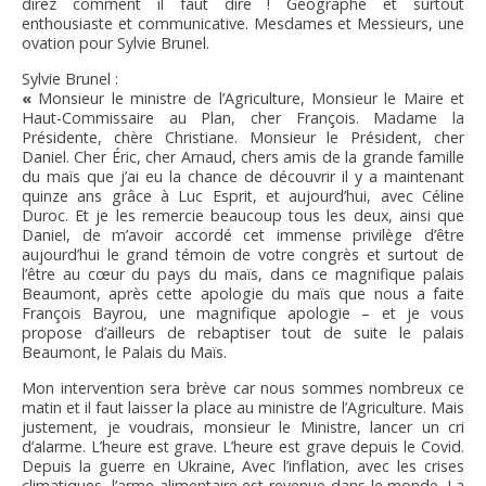
direz comment il faut dire ! Géographe et surtout
enthousiaste et communicative. Mesdames et Messieurs, une
ovation pour Sylvie Brunel.
Sylvie Brunel :
«
Monsieur le ministre de l’Agriculture, Monsieur le Maire et
Haut-Commissaire au Plan, cher François. Madame la
Présidente, chère Christiane. Monsieur le Président, cher
Daniel. Cher Éric, cher Arnaud, chers amis de la grande famille
du maïs que j’ai eu la chance de découvrir il y a maintenant
quinze ans grâce à Luc Esprit, et aujourd’hui, avec Céline
Duroc. Et je les remercie beaucoup tous les deux, ainsi que
Daniel, de m’avoir accordé cet immense privilège d’être
aujourd’hui le grand témoin de votre congrès et surtout de
l’être au cœur du pays du maïs, dans ce magnifique palais
Beaumont, après cette apologie du maïs que nous a faite
François Bayrou, une magnifique apologie – et je vous
propose d’ailleurs de rebaptiser tout de suite le palais
Beaumont, le Palais du Maïs.
Mon intervention sera brève car nous sommes nombreux ce
matin et il faut laisser la place au ministre de l’Agriculture. Mais
justement, je voudrais, monsieur le Ministre, lancer un cri
d’alarme. L’heure est grave. L’heure est grave depuis le Covid.
Depuis la guerre en Ukraine, Avec l’inflation, avec les crises
climatiques, l’arme alimentaire est revenue dans le monde. La