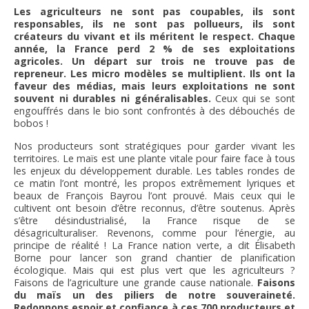
Les agriculteurs ne sont pas coupables, ils sont
responsables, ils ne sont pas pollueurs, ils sont
créateurs du vivant et ils méritent le respect. Chaque
année, la France perd 2 % de ses exploitations
agricoles. Un départ sur trois ne trouve pas de
repreneur. Les micro modèles se multiplient. Ils ont la
faveur des médias, mais leurs exploitations ne sont
souvent ni durables ni généralisables.
Ceux qui se sont
engouffrés dans le bio sont confrontés à des débouchés de
bobos !
Nos producteurs sont stratégiques pour garder vivant les
territoires. Le maïs est une plante vitale pour faire face à tous
les enjeux du développement durable. Les tables rondes de
ce matin l’ont montré, les propos extrêmement lyriques et
beaux de François Bayrou l’ont prouvé. Mais ceux qui le
cultivent ont besoin d’être reconnus, d’être soutenus. Après
s’être désindustrialisé, la France risque de se
désagriculturaliser. Revenons, comme pour l’énergie, au
principe de réalité ! La France nation verte, a dit Élisabeth
Borne pour lancer son grand chantier de planification
écologique. Mais qui est plus vert que les agriculteurs ?
Faisons de l’agriculture une grande cause nationale.
Faisons
du maïs un des piliers de notre souveraineté.
Redonnons espoir et confiance à ces 700 producteurs et