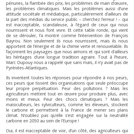
pénuries, la flambée des prix, les problèmes de main d’œuvre,
les problèmes climatiques. Mais les problèmes aussi d’une
attitude sociétale et médiatique, particulièrement d’ailleurs de
la part des médias du service public – cherchez l’erreur ! – qui
est inacceptable, scandaleuse, à l’égard de ceux qui nous
nourrissent et nous font vivre. Et cette table ronde, qui vient
de se dérouler, l’a montré comme l’intervention de François
Bayrou. Non seulement ils nous nourrissent, mais ils nous
apportent de l’énergie et de la chimie verte et renouvelable. Ils
façonnent les paysages que nous aimons et qui sont d’ailleurs
les héritages d’une longue tradition agraire. Tout à l’heure,
Marc Dupouy nous a rappelé que sans maïs, il n’y avait pas de
Pyrénées-Atlantiques.
Ils inventent toutes les réponses pour répondre à nos peurs,
ces peurs que tissent des organisations que seule préoccupe
leur propre perpétuation. Peur des pollutions ? Mais les
agriculteurs mettent tout en œuvre pour produire plus, avec
moins et mieux. Peur des chocs climatiques ? Mais les
maïsiculteurs, les sylviculteurs, comme les éleveurs, stockent
le carbone et permettent à la France de mener ses plans
climat. N’oubliez pas qu’elle s’est engagée sur la neutralité
carbone en 2050 au sein de l’Europe !
Oui, il est inacceptable de voir, d’un côté, des agriculteurs qui