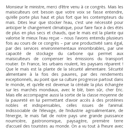
Monsieur le ministre, merci d’être venu à ce congrès. Mais les
maïsiculteurs ont besoin que votre voix se fasse entendre,
qu’elle porte plus haut et plus fort que les contempteurs du
maïs. Dites leur que stocker l’eau, c’est une nécessité pour
anticiper le changement climatique, pour faire face à des étés
de plus en plus secs et chauds, que le maïs est la plante qui
valorise le mieux l’eau reçue – nous l’avons entendu plusieurs
fois au cours de ce congrès – par une productivité sans égal,
par des services environnementaux innombrables, par une
capacité de stockage du carbone qui permet aux
maïsiculteurs de compenser les émissions du transport
routier. En France, les urbains roulent, les paysans réparent !
Que le maïs est la plante de la sécurité alimentaire. Sécurité
alimentaire à la fois des pauvres, par des rendements
exceptionnels, au point que sa culture progresse partout dans
le monde, et qu’elle est devenue la céréale la plus échangée
sur les marchés mondiaux, avec le blé, bien sûr, cher Eric.
Mais elle accompagne aussi la sortie de la classe moyenne de
la pauvreté en lui permettant d’avoir accès à des protéines
nobles et indispensables, celles issues de l’animal.
Indissociable de l’élevage, de l’industrie agroalimentaire, de
l’énergie, le maïs fait de notre pays une grande puissance
nourricière, gastronomique, paysagère, première terre
d’accueil des touristes au monde. On a vu tout à l’heure avec