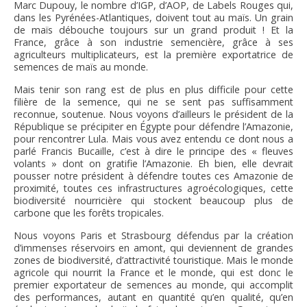
Marc Dupouy, le nombre d’IGP, d’AOP, de Labels Rouges qui,
dans les Pyrénées-Atlantiques, doivent tout au maïs. Un grain
de maïs débouche toujours sur un grand produit ! Et la
France, grâce à son industrie semencière, grâce à ses
agriculteurs multiplicateurs, est la première exportatrice de
semences de maïs au monde.
Mais tenir son rang est de plus en plus difficile pour cette
filière de la semence, qui ne se sent pas suffisamment
reconnue, soutenue. Nous voyons d’ailleurs le président de la
République se précipiter en Égypte pour défendre l’Amazonie,
pour rencontrer Lula. Mais vous avez entendu ce dont nous a
parlé Francis Bucaille, c’est à dire le principe des « fleuves
volants » dont on gratifie l’Amazonie. Eh bien, elle devrait
pousser notre président à défendre toutes ces Amazonie de
proximité, toutes ces infrastructures agroécologiques, cette
biodiversité nourricière qui stockent beaucoup plus de
carbone que les forêts tropicales.
Nous voyons Paris et Strasbourg défendus par la création
d’immenses réservoirs en amont, qui deviennent de grandes
zones de biodiversité, d’attractivité touristique. Mais le monde
agricole qui nourrit la France et le monde, qui est donc le
premier exportateur de semences au monde, qui accomplit
des performances, autant en quantité qu’en qualité, qu’en