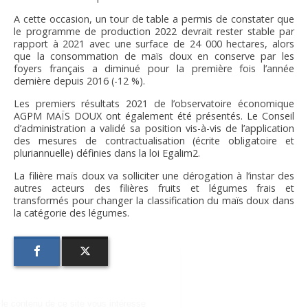
FNPSMS
A cette occasion, un tour de table a permis de constater que
le programme de production 2022 devrait rester stable par
rapport à 2021 avec une surface de 24 000 hectares, alors
CEPM
que la consommation de maïs doux en conserve par les
foyers français a diminué pour la première fois l’année
dernière depuis 2016 (-12 %).
IRRIGANTS DE FRANCE
Les premiers résultats 2021 de l’observatoire économique
AGPM MAÏS DOUX ont également été présentés. Le Conseil
GERM-SERVICES
d’administration a validé sa position vis-à-vis de l’application
des mesures de contractualisation (écrite obligatoire et
pluriannuelle) définies dans la loi Egalim2.
EMPLOI
La filière maïs doux va solliciter une dérogation à l’instar des
autres acteurs des filières fruits et légumes frais et
transformés pour changer la classification du maïs doux dans
la catégorie des légumes.
us...
es !
re sûrs que le contenu de