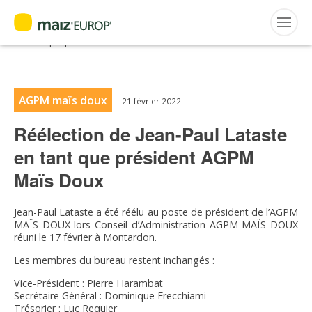
ACTUALITÉS
Accueil
>
Maiz'Europ'
>
Actualités
>
Réélection de Jean-Paul Lataste
en tant que président AGPM Maïs Doux
Rechercher
:
AGPM maïs doux
21 février 2022
Réélection de Jean-Paul Lataste
MAIZ’EUROP’
en tant que président AGPM
AGPM
Maïs Doux
CERTIFICATION CE2+
Jean-Paul Lataste a été réélu au poste de président de l’AGPM
MAÏS DOUX lors Conseil d’Administration AGPM MAÏS DOUX
réuni le 17 février à Montardon.
AGPM MAÏS DOUX
Les membres du bureau restent inchangés :
AGPM MAÏS SEMENCE
Vice-Président : Pierre Harambat
Secrétaire Général : Dominique Frecchiami
Trésorier : Luc Requier