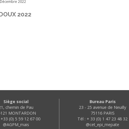
 Décembre 2022
DOUX 2022
Siège social
Bureau Paris
21, chemin de Pau
23 - 25 avenue de Neuilly
4121 MONTARDON
75116 PARIS
: +33 (0) 5 59 12 67 00
Tél : + 33 (0) 1 47 23 48 32
@AGPM_mais
@cet_epi_mepate