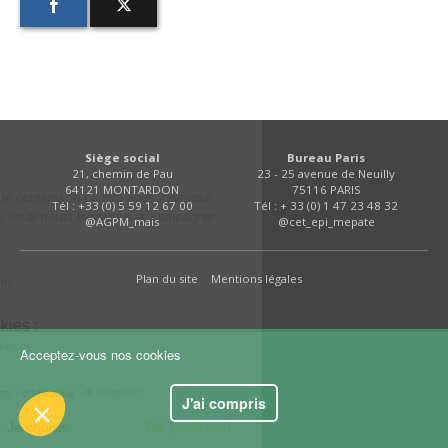
FNPSMS
CEPM
IRRIGANTS DE FRANCE
.
 !
Siège social
Bureau Paris
21, chemin de Pau
23 - 25 avenue de Neuilly
GERM-SERVICES
64121 MONTARDON
75116 PARIS
ûrs que le contenu de
Tél : +33 (0) 5 59 12 67 00
Tél : + 33 (0) 1 47 23 48 32
e avant de vous déranger, mais on aimerait bien
@AGPM_mais
@cet_epi_mepate
EMPLOI
ant votre visite...
Plan du site
Mentions légales
identialité
s cookies :
re d'audience
Acceptez-vous nos cookies
ntements certifiés par
J'ai compris
Je choisis
OK pour moi