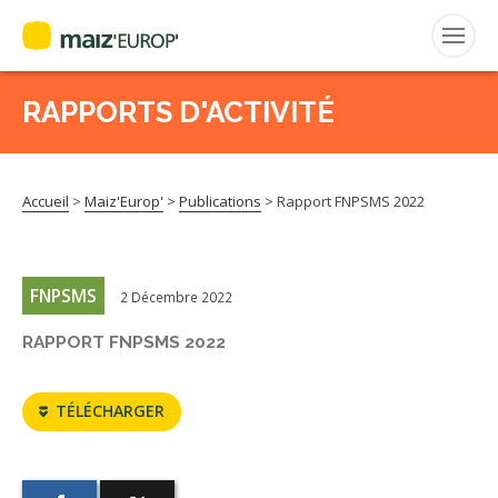
RAPPORTS D'ACTIVITÉ
Rechercher
:
Accueil
>
Maiz'Europ'
>
Publications
>
Rapport FNPSMS 2022
MAIZ’EUROP’
AGPM
FNPSMS
2 Décembre 2022
CERTIFICATION CE2+
RAPPORT FNPSMS 2022
AGPM MAÏS DOUX
TÉLÉCHARGER
AGPM MAÏS SEMENCE