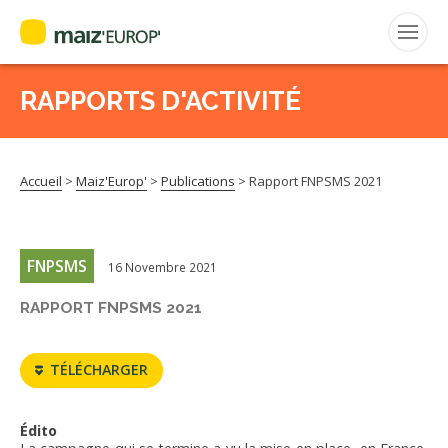
RAPPORTS D'ACTIVITÉ
Rechercher
:
Accueil
>
Maiz'Europ'
>
Publications
>
Rapport FNPSMS 2021
MAIZ’EUROP’
AGPM
FNPSMS
16 Novembre 2021
CERTIFICATION CE2+
RAPPORT FNPSMS 2021
AGPM MAÏS DOUX
TÉLÉCHARGER
AGPM MAÏS SEMENCE
Édito