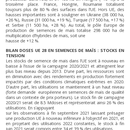
troisième place. France, Hongrie, Roumanie totalisent
toujours plus de 80 % des surfaces dans l’UE. Hors UE, des
hausses importantes sont à souligner en Ukraine (38 000 ha,
+26 %), Russie (31 000 ha, +19 %), Turquie (17 500 ha, +17 %)
et Serbie (11 500 ha, +28 %). Au total, le pôle Europe de
production de semences de maïs totalise 298 000 ha de
multiplication d’hybrides de maïs, soit une
hausse de +12 %.
BILAN DOSES UE 28 EN SEMENCES DE MAÏS : STOCKS EN
TENSION
Les stocks de semence de maïs dans l’UE sont à nouveau en
baisse à l’issue de la campagne 2020/2021 et atteignent leur
plus bas niveau depuis 2013. D’une part, les ressources sont
en diminution avec des rendements en production fortement
impactés par des conditions climatiques extrêmes en 2020.
D’autre part, les utilisations se maintiennent à un haut niveau
(forte demande européenne en semences de maïs de qualité
dans un contexte de prix porteurs). Le stock fin de campagne
2020/21 serait de 8.5 Mdoses et représenterait ainsi 26 % des
utilisations. En s’appuyant
sur les observations à fin septembre 2021 laissant présager
une production UE à nouveau inférieure à l’objectif en 2021, et
en projetant des utilisations 2022 constantes, le stock à fin
juin 2021 serait compris entre 34 et 39 % des utilisations.