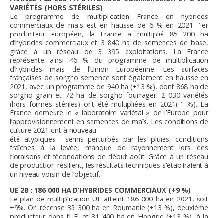
VARIÉTÉS (HORS STÉRILES)
Le programme de multiplication France en hybrides
commerciaux de maïs est en hausse de 6 % en 2021. 1er
producteur européen, la France a multiplié 85 200 ha
d’hybrides commerciaux et 3 840 ha de semences de base,
grâce à un réseau de 3 395 exploitations. La France
représente ainsi 46 % du programme de multiplication
d’hybrides maïs de l’Union Européenne. Les surfaces
françaises de sorgho semence sont également en hausse en
2021, avec un programme de 940 ha (+13 %), dont 868 ha de
sorgho grain et 72 ha de sorgho fourrager. 2 030 variétés
(hors formes stériles) ont été multipliées en 2021(-1 %). La
France demeure le « laboratoire variétal » de l’Europe pour
l’approvisionnement en semences de maïs. Les conditions de
culture 2021 ont à nouveau
été atypiques : semis perturbés par les pluies, conditions
fraîches à la levée, manque de rayonnement lors des
floraisons et fécondations de début août. Grâce à un réseau
de production résilient, les résultats techniques s’établiraient à
un niveau voisin de l’objectif.
UE 28 : 186 000 HA D’HYBRIDES COMMERCIAUX (+9 %)
Le plan de multiplication UE atteint 186 000 ha en 2021, soit
+9%. On recense 35 300 ha en Roumanie (+13 %), deuxième
producteur dans l’UE, et 31 400 ha en Hongrie (+13 %), à la