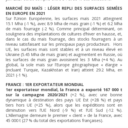
MARCHÉ DU MAÏS : LÉGER REPLI DES SURFACES SEMÉES
EN EUROPE EN 2021
Sur l’Union Européenne, les surfaces maïs 2021 atteignent
15.1 Mha (-1 %), avec 8.9 Mha de maïs grain (-1 %) et 6.2 Mha
de maïs fourrage (-2 %). Comme principal déterminant, on
soulignera des implantations de cultures d’hiver en hausse, et,
dans le cas du maïs fourrage, des stocks fourragers à un
niveau satisfaisant sur les principaux pays producteurs. Hors
UE, les surfaces maïs sont stables et à un niveau élevé en
Ukraine (5.45 Mha de maïs grain) et augmentent en Russie, où
les surfaces de maïs grain avoisinent les 3 Mha (+4 %). Au
global, la sole maïs sur l’Europe géographique « élargie »
(incluant Turquie, Kazakhstan et Iran) atteint 29.2 Mha, en
2021 (-1 %).
FRANCE : 1ER EXPORTATEUR MONDIAL
1er exportateur mondial, la France a exporté 167 000 t
sur la campagne 2020/2021
(+2 %), avec une bonne
dynamique à destination des pays UE Est (+28 %) et pays
tiers hors UE (+25 %), alors que les expéditions sont en
diminution vers l’UE Nord (-9 %) et l’UE Sud (-12 %).
L’Allemagne demeure le premier « client » de la France, avec
45 000 t (27 % du total des exportations françaises).