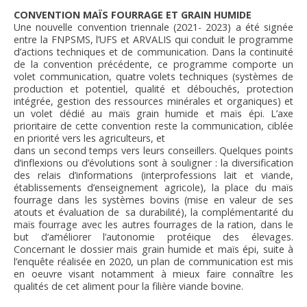
CONVENTION MAÏS FOURRAGE ET GRAIN HUMIDE
Une nouvelle convention triennale (2021- 2023) a été signée
entre la FNPSMS, l’UFS et ARVALIS qui conduit le programme
d’actions techniques et de communication. Dans la continuité
de la convention précédente, ce programme comporte un
volet communication, quatre volets techniques (systèmes de
production et potentiel, qualité et débouchés, protection
intégrée, gestion des ressources minérales et organiques) et
un volet dédié au maïs grain humide et maïs épi. L’axe
prioritaire de cette convention reste la communication, ciblée
en priorité vers les agriculteurs, et
dans un second temps vers leurs conseillers. Quelques points
d’inflexions ou d’évolutions sont à souligner : la diversification
des relais d’informations (interprofessions lait et viande,
établissements d’enseignement agricole), la place du maïs
fourrage dans les systèmes bovins (mise en valeur de ses
atouts et évaluation de sa durabilité), la complémentarité du
maïs fourrage avec les autres fourrages de la ration, dans le
but d’améliorer l’autonomie protéique des élevages.
Concernant le dossier maïs grain humide et maïs épi, suite à
l’enquête réalisée en 2020, un plan de communication est mis
en oeuvre visant notamment à mieux faire connaître les
qualités de cet aliment pour la filière viande bovine.