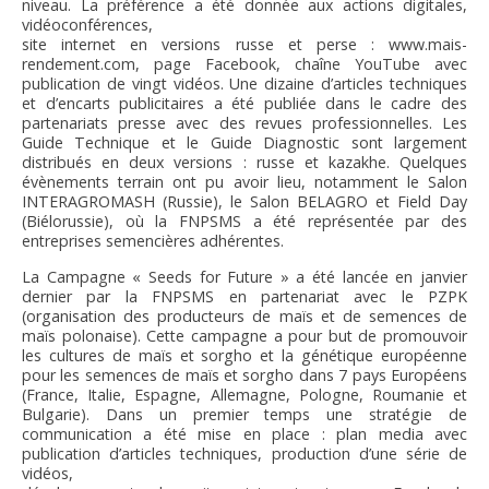
niveau. La préférence a été donnée aux actions digitales,
vidéoconférences,
site internet en versions russe et perse : www.mais-
rendement.com, page Facebook, chaîne YouTube avec
publication de vingt vidéos. Une dizaine d’articles techniques
et d’encarts publicitaires a été publiée dans le cadre des
partenariats presse avec des revues professionnelles. Les
Guide Technique et le Guide Diagnostic sont largement
distribués en deux versions : russe et kazakhe. Quelques
évènements terrain ont pu avoir lieu, notamment le Salon
INTERAGROMASH (Russie), le Salon BELAGRO et Field Day
(Biélorussie), où la FNPSMS a été représentée par des
entreprises semencières adhérentes.
La Campagne « Seeds for Future » a été lancée en janvier
dernier par la FNPSMS en partenariat avec le PZPK
(organisation des producteurs de maïs et de semences de
maïs polonaise). Cette campagne a pour but de promouvoir
les cultures de maïs et sorgho et la génétique européenne
pour les semences de maïs et sorgho dans 7 pays Européens
(France, Italie, Espagne, Allemagne, Pologne, Roumanie et
Bulgarie). Dans un premier temps une stratégie de
communication a été mise en place : plan media avec
publication d’articles techniques, production d’une série de
vidéos,