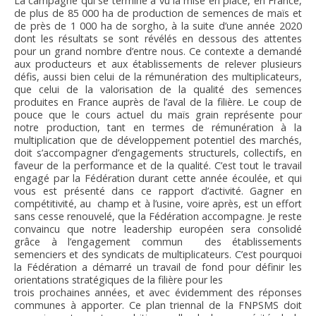
La campagne qui se termine a vu la mise en place, en France,
FNPSMS
de plus de 85 000 ha de production de semences de maïs et
de près de 1 000 ha de sorgho, à la suite d’une année 2020
dont les résultats se sont révélés en dessous des attentes
CEPM
pour un grand nombre d’entre nous. Ce contexte a demandé
aux producteurs et aux établissements de relever plusieurs
défis, aussi bien celui de la rémunération des multiplicateurs,
IRRIGANTS DE FRANCE
que celui de la valorisation de la qualité des semences
produites en France auprès de l’aval de la filière. Le coup de
pouce que le cours actuel du maïs grain représente pour
GERM-SERVICES
notre production, tant en termes de rémunération à la
multiplication que de développement potentiel des marchés,
doit s’accompagner d’engagements structurels, collectifs, en
EMPLOI
faveur de la performance et de la qualité. C’est tout le travail
engagé par la Fédération durant cette année écoulée, et qui
vous est présenté dans ce rapport d’activité. Gagner en
compétitivité, au champ et à l’usine, voire après, est un effort
sans cesse renouvelé, que la Fédération accompagne. Je reste
convaincu que notre leadership européen sera consolidé
grâce à l’engagement commun des établissements
semenciers et des syndicats de multiplicateurs. C’est pourquoi
la Fédération a démarré un travail de fond pour définir les
orientations stratégiques de la filière pour les
trois prochaines années, et avec évidemment des réponses
communes à apporter. Ce plan triennal de la FNPSMS doit