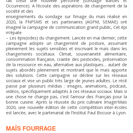
fait d’eux une nouvelle personne (sondage Barbès et
Occurrence). A l’écoute des aspirations de changement de la
société et des
enseignements du sondage sur l’image du maïs réalisé en
2020, la FNPSMS et ses partenaires (AGPM, SEMAE) ont
imaginé la campagne de communication grand public, Cet épi
m’épate
– Les épis(odes) du changement. Lancée en mai dernier, cette
campagne adopte un changement de posture, assumant
pleinement les sujets sensibles et inscrivant le maïs dans les
changements sociétaux. Climat, souveraineté alimentaire,
consommation française, crainte des pesticides, préservation
de la ressource en eau, alternative aux plastiques… autant de
sujets abordés pleinement et montrant que le maïs apporte
des solutions. Cette campagne se décline sur les réseaux
sociaux et vise un public très large de jeunes adultes. Le récit
passe par plusieurs médias : images, animations, podcast,
vidéos, spécifiquement adaptés à ces réseaux sociaux. Mais si
une chose ne change pas, c’est l’amour des Français pour la
bonne cuisine. Après la réussite du prix culinaire Imagin’Maïs
2020, une nouvelle édition de cette compétition inter-écoles
est lancée, avec le partenariat de l’Institut Paul Bocuse à Lyon.
MAÏS FOURRAGE