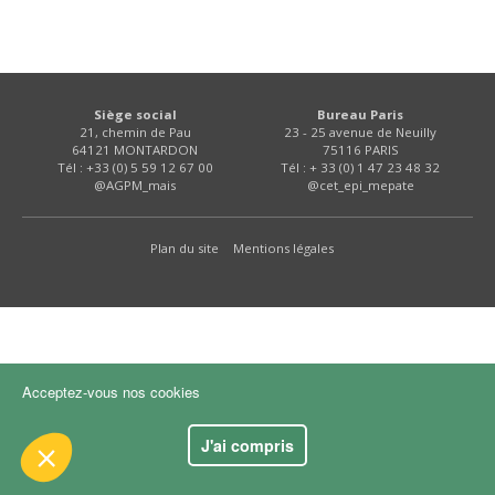
FNPSMS
CEPM
Siège social
Bureau Paris
21, chemin de Pau
23 - 25 avenue de Neuilly
IRRIGANTS DE FRANCE
64121 MONTARDON
75116 PARIS
Tél : +33 (0) 5 59 12 67 00
Tél : + 33 (0) 1 47 23 48 32
@AGPM_mais
@cet_epi_mepate
GERM-SERVICES
ue le contenu de ce site vous intéresse
mais on aimerait bien vous accompagner
Plan du site
Mentions légales
EMPLOI
ialité
ookies :
'audience
Acceptez-vous nos cookies
nts certifiés par
J'ai compris
Je choisis
OK pour moi