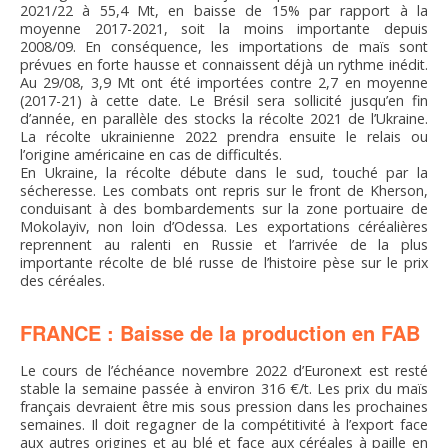
2021/22 à 55,4 Mt, en baisse de 15% par rapport à la
moyenne 2017-2021, soit la moins importante depuis
2008/09. En conséquence, les importations de maïs sont
prévues en forte hausse et connaissent déjà un rythme inédit.
Au 29/08, 3,9 Mt ont été importées contre 2,7 en moyenne
(2017-21) à cette date. Le Brésil sera sollicité jusqu’en fin
d’année, en parallèle des stocks la récolte 2021 de l’Ukraine.
La récolte ukrainienne 2022 prendra ensuite le relais ou
l’origine américaine en cas de difficultés.
En Ukraine, la récolte débute dans le sud, touché par la
sécheresse. Les combats ont repris sur le front de Kherson,
conduisant à des bombardements sur la zone portuaire de
Mokolayiv, non loin d’Odessa. Les exportations céréalières
reprennent au ralenti en Russie et l’arrivée de la plus
importante récolte de blé russe de l’histoire pèse sur le prix
des céréales.
FRANCE : Baisse de la production en FAB
Le cours de l’échéance novembre 2022 d’Euronext est resté
stable la semaine passée à environ 316 €/t. Les prix du maïs
français devraient être mis sous pression dans les prochaines
semaines. Il doit regagner de la compétitivité à l’export face
aux autres origines et au blé et face aux céréales à paille en