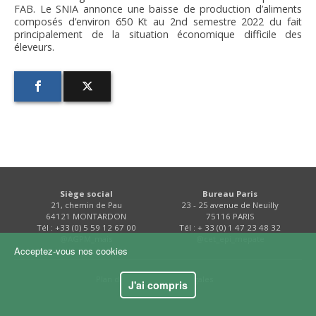
FAB. Le SNIA annonce une baisse de production d’aliments
composés d’environ 650 Kt au 2nd semestre 2022 du fait
principalement de la situation économique difficile des
éleveurs.
Siège social
Bureau Paris
21, chemin de Pau
23 - 25 avenue de Neuilly
64121 MONTARDON
75116 PARIS
Tél : +33 (0) 5 59 12 67 00
Tél : + 33 (0) 1 47 23 48 32
@AGPM_mais
@cet_epi_mepate
Acceptez-vous nos cookies
Plan du site
Mentions légales
J'ai compris