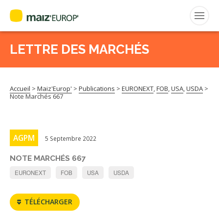
LETTRE DES MARCHÉS
Rechercher
:
Accueil
>
Maiz'Europ'
>
Publications
>
EURONEXT
,
FOB
,
USA
,
USDA
>
MAIZ’EUROP’
Note Marchés 667
AGPM
AGPM
5 Septembre 2022
CERTIFICATION CE2+
NOTE MARCHÉS 667
AGPM MAÏS DOUX
EURONEXT
FOB
USA
USDA
AGPM MAÏS SEMENCE
TÉLÉCHARGER