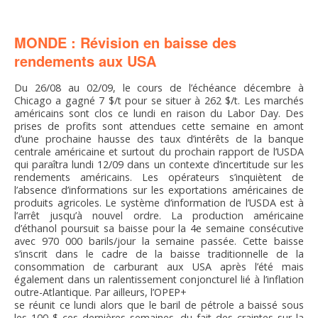
FNPSMS
MONDE : Révision en baisse des
CEPM
rendements aux USA
IRRIGANTS DE FRANCE
Du 26/08 au 02/09, le cours de l’échéance décembre à
Chicago a gagné 7 $/t pour se situer à 262 $/t. Les marchés
américains sont clos ce lundi en raison du Labor Day. Des
GERM-SERVICES
prises de profits sont attendues cette semaine en amont
d’une prochaine hausse des taux d’intérêts de la banque
centrale américaine et surtout du prochain rapport de l’USDA
qui paraîtra lundi 12/09 dans un contexte d’incertitude sur les
EMPLOI
rendements américains. Les opérateurs s’inquiètent de
l’absence d’informations sur les exportations américaines de
produits agricoles. Le système d’information de l’USDA est à
l’arrêt jusqu’à nouvel ordre. La production américaine
d’éthanol poursuit sa baisse pour la 4e semaine consécutive
avec 970 000 barils/jour la semaine passée. Cette baisse
s’inscrit dans le cadre de la baisse traditionnelle de la
consommation de carburant aux USA après l’été mais
également dans un ralentissement conjoncturel lié à l’inflation
outre-Atlantique. Par ailleurs, l’OPEP+
se réunit ce lundi alors que le baril de pétrole a baissé sous
les 100 $ ces dernières semaines, du fait des craintes sur la