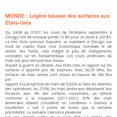
FNPSMS
MONDE : Légère hausse des surfaces aux
CEPM
Etats-Unis
IRRIGANTS DE FRANCE
Du 24/06 au 01/07, les cours de l’échéance septembre à
Chicago ont de nouveau perdu 15 $/t pour se situer à 247 $/t.
La très forte pression baissière se maintient à Chicago sur
GERM-SERVICES
fond de crainte d’une crise économique mondiale et de
ventes des fonds, cela malgré le peu de changements
constatés sur les fondamentaux. Les cours américains du
maïs ont ainsi retrouvé leur niveau
EMPLOI
d’avant la guerre en Ukraine. Aux Etats-Unis, le rapport sur les
surfaces a apporté peu de surprises. Avec 36,39 Mha, les
surfaces de maïs semés sont revues en hausse de 180 Kha
par
rapport à la projection de mars de l’USDA et dans les attentes
des opérateurs. Au 27/06, les maïs américains débutaient leur
floraison avec 4% des surfaces concernées, un rythme
conforme à la moyenne (2017-2021). 67% des maïs
américains étaient considérés en conditions « bonnes à
excellentes » soit 3 points de moins que la semaine
précédente. La semaine s’annonce pluvieuse
sur une grande partie de la Corn Belt. La météo des