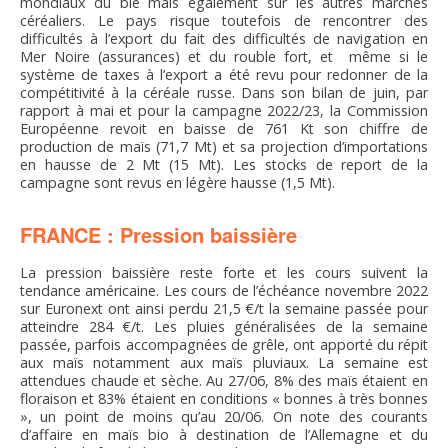
mondiaux du blé mais également sur les autres marchés
céréaliers. Le pays risque toutefois de rencontrer des
difficultés à l’export du fait des difficultés de navigation en
Mer Noire (assurances) et du rouble fort, et même si le
système de taxes à l’export a été revu pour redonner de la
compétitivité à la céréale russe. Dans son bilan de juin, par
rapport à mai et pour la campagne 2022/23, la Commission
Européenne revoit en baisse de 761 Kt son chiffre de
production de maïs (71,7 Mt) et sa projection d’importations
en hausse de 2 Mt (15 Mt). Les stocks de report de la
campagne sont revus en légère hausse (1,5 Mt).
FRANCE : Pression baissière
La pression baissière reste forte et les cours suivent la
tendance américaine. Les cours de l’échéance novembre 2022
sur Euronext ont ainsi perdu 21,5 €/t la semaine passée pour
atteindre 284 €/t. Les pluies généralisées de la semaine
passée, parfois accompagnées de grêle, ont apporté du répit
aux maïs notamment aux maïs pluviaux. La semaine est
attendues chaude et sèche. Au 27/06, 8% des maïs étaient en
floraison et 83% étaient en conditions « bonnes à très bonnes
», un point de moins qu’au 20/06. On note des courants
d’affaire en maïs bio à destination de l’Allemagne et du