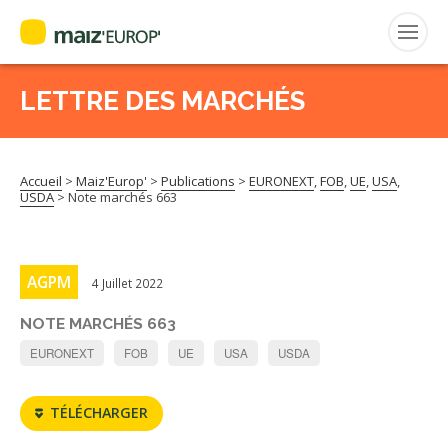
LETTRE DES MARCHÉS
Rechercher
:
Accueil
>
Maiz'Europ'
>
Publications
>
EURONEXT
,
FOB
,
UE
,
USA
,
MAIZ’EUROP’
USDA
>
Note marchés 663
AGPM
AGPM
4 Juillet 2022
CERTIFICATION CE2+
NOTE MARCHÉS 663
AGPM MAÏS DOUX
EURONEXT
FOB
UE
USA
USDA
AGPM MAÏS SEMENCE
TÉLÉCHARGER