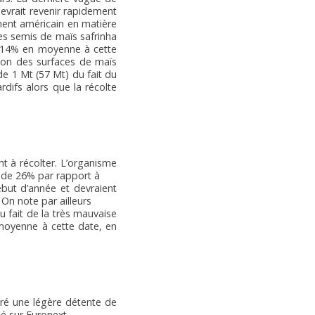
devrait revenir rapidement
ment américain en matière
 les semis de maïs safrinha
re 14% en moyenne à cette
ion des surfaces de maïs
de 1 Mt (57 Mt) du fait du
rdifs alors que la récolte
nt à récolter. L’organisme
e de 26% par rapport à
ébut d’année et devraient
 On note par ailleurs
 fait de la très mauvaise
 moyenne à cette date, en
ré une légère détente de
blé sur Euronext