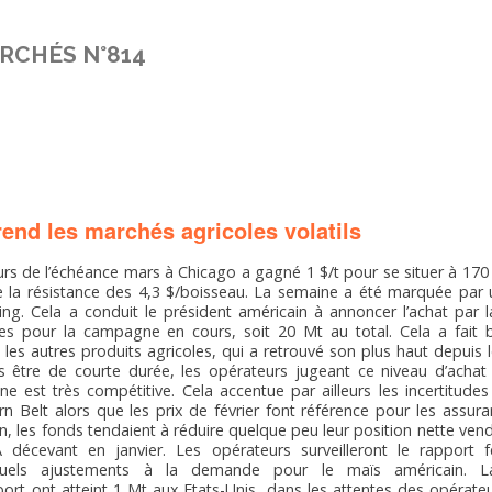
RCHÉS N°814
nd les marchés agricoles volatils
urs de l’échéance mars à Chicago a gagné 1 $/t pour se situer à 170
de la résistance des 4,3 $/boisseau. La semaine a été marquée pa
ing. Cela a conduit le président américain à annoncer l’achat par
es pour la campagne en cours, soit 20 Mt au total. Cela a fait b
i les autres produits agricoles, qui a retrouvé son plus haut depuis
is être de courte durée, les opérateurs jugeant ce niveau d’achat
nne est très compétitive. Cela accentue par ailleurs les incertitud
 Belt alors que les prix de février font référence pour les assuran
n, les fonds tendaient à réduire quelque peu leur position nette vend
écevant en janvier. Les opérateurs surveilleront le rapport fé
entuels ajustements à la demande pour le maïs américain. 
xport ont atteint 1 Mt aux Etats-Unis, dans les attentes des opérat