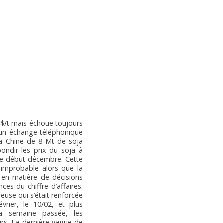
 $/t mais échoue toujours
r un échange téléphonique
 la Chine de 8 Mt de soja
ondir les prix du soja à
 le début décembre. Cette
 improbable alors que la
es en matière de décisions
ces du chiffre d’affaires.
euse qui s’était renforcée
vrier, le 10/02, et plus
La semaine passée, les
eurs. La dernière vague de