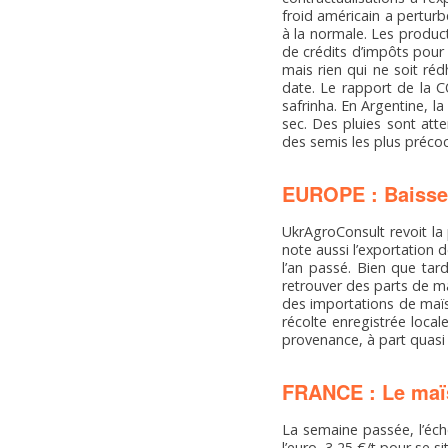
froid américain a perturb
à la normale. Les produc
de crédits d’impôts pour l
mais rien qui ne soit ré
date. Le rapport de la 
safrinha. En Argentine, l
sec. Des pluies sont atte
des semis les plus préco
EUROPE : Baisse 
UkrAgroConsult revoit la 
note aussi l’exportation
l’an passé. Bien que tar
retrouver des parts de ma
des importations de maïs
récolte enregistrée loca
provenance, à part quasi 
FRANCE : Le maïs
La semaine passée, l’éc
l’euro, 3,25 €/t pour se s