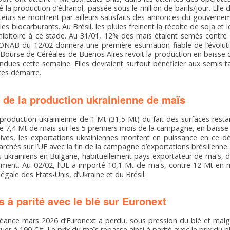
é la production d’éthanol, passée sous le million de barils/jour. Elle 
teurs se montrent par ailleurs satisfaits des annonces du gouverne
es biocarburants. Au Brésil, les pluies freinent la récolte de soja et
dhibitoire à ce stade. Au 31/01, 12% des maïs étaient semés cont
CONAB du 12/02 donnera une première estimation fiable de l’évolut
a Bourse de Céréales de Buenos Aires revoit la production en baisse 
ndues cette semaine. Elles devraient surtout bénéficier aux semis ta
ces démarre.
de la production ukrainienne de maïs
production ukrainienne de 1 Mt (31,5 Mt) du fait des surfaces resta
 de 7,4 Mt de maïs sur les 5 premiers mois de la campagne, en baiss
dives, les exportations ukrainiennes montent en puissance en ce d
rchés sur l’UE avec la fin de la campagne d’exportations brésilienne.
 ukrainiens en Bulgarie, habituellement pays exportateur de maïs, du
lement. Au 02/02, l’UE a importé 10,1 Mt de maïs, contre 12 Mt en
égale des Etats-Unis, d’Ukraine et du Brésil.
 à parité avec le blé sur Euronext
héance mars 2026 d’Euronext a perdu, sous pression du blé et malg
ituer à 190 €/t. Le prix du maïs repasse ainsi à parité avec le prix du 