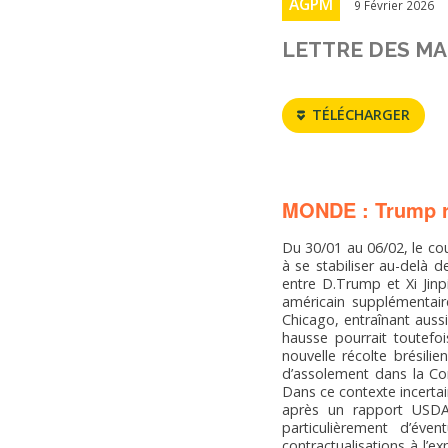
AGPM
9 Février 2026
LETTRE DES MA
TÉLÉCHARGER
MONDE : Trump re
Du 30/01 au 06/02, le co
à se stabiliser au-delà 
entre D.Trump et Xi Jinp
américain supplémentair
Chicago, entraînant auss
hausse pourrait toutefo
nouvelle récolte brésilie
d’assolement dans la Corn
Dans ce contexte incertai
après un rapport USDA d
particulièrement d’év
contractualisations à l’e