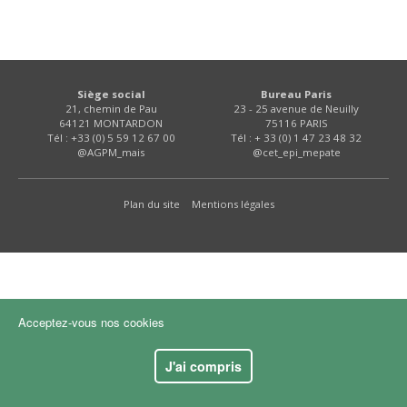
FNPSMS
CEPM
Siège social
Bureau Paris
21, chemin de Pau
23 - 25 avenue de Neuilly
IRRIGANTS DE FRANCE
64121 MONTARDON
75116 PARIS
Tél : +33 (0) 5 59 12 67 00
Tél : + 33 (0) 1 47 23 48 32
@AGPM_mais
@cet_epi_mepate
GERM-SERVICES
Plan du site
Mentions légales
EMPLOI
Acceptez-vous nos cookies
J'ai compris