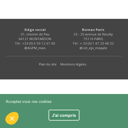
FNPSMS
CEPM
Siège social
Bureau Paris
21, chemin de Pau
23 - 25 avenue de Neuilly
IRRIGANTS DE FRANCE
64121 MONTARDON
75116 PARIS
Tél : +33 (0) 5 59 12 67 00
Tél : + 33 (0) 1 47 23 48 32
@AGPM_mais
@cet_epi_mepate
GERM-SERVICES
 le contenu de ce site vous intéresse
s on aimerait bien vous accompagner
Plan du site
Mentions légales
EMPLOI
ité
kies :
dience
Acceptez-vous nos cookies
s certifiés par
J'ai compris
Je choisis
OK pour moi